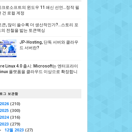
크로소프트의 윈도우 11 쇄신 선언…정작 필
 건 로컬 계정
 토큰, 많이 쓸수록 더 생산적인가?…스토리 포
의 전철을 밟는 토큰맥싱
JP-Hosting, 단독 서버와 클라우
드 서버란?
ure Linux 4.0 출시: Microsoft는 엔터프라이
Linux 플랫폼을 클라우드 이상으로 확장합니
로그 보관함
2026
(210)
2025
(300)
2024
(316)
2023
(279)
12월 2023
(27)
►