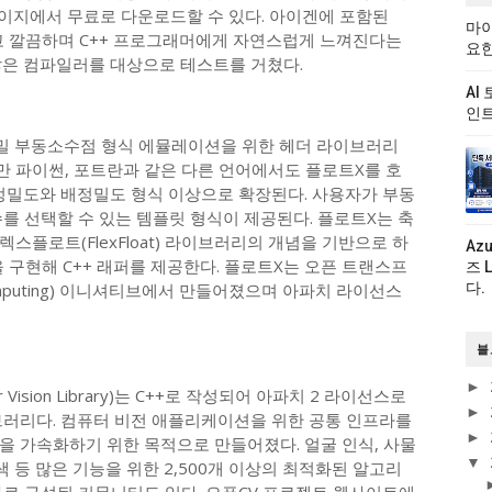
페이지에서 무료로 다운로드할 수 있다. 아이겐에 포함된
마이
고 깔끔하며 C++ 프로그래머에게 자연스럽게 느껴진다는
요한
많은 컴파일러를 대상으로 테스트를 거쳤다.
AI
인트
d)는 저정밀 부동소수점 형식 에뮬레이션을 위한 헤더 라이브러리
만 파이썬, 포트란과 같은 다른 언어에서도 플로트X를 호
단정밀도와 배정밀도 형식 이상으로 확장된다. 사용자가 부동
를 선택할 수 있는 템플릿 형식이 제공된다. 플로트X는 축
스플로트(FlexFloat) 라이브러리의 개념을 기반으로 하
Az
구현해 C++ 래퍼를 제공한다. 플로트X는 오픈 트랜스프
즈 
n Computing) 이니셔티브에서 만들어졌으며 아파치 라이선스
다.
블
►
ter Vision Library)는 C++로 작성되어 아파치 2 라이선스로
►
브러리다. 컴퓨터 비전 애플리케이션을 위한 공통 인프라를
►
을 가속화하기 위한 목적으로 만들어졌다. 얼굴 인식, 사물
▼
검색 등 많은 기능을 위한 2,500개 이상의 최적화된 알고리