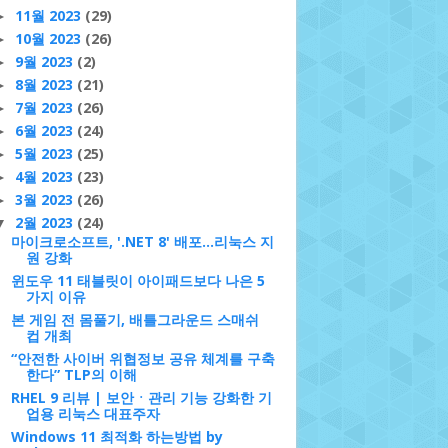
11월 2023
(29)
►
10월 2023
(26)
►
9월 2023
(2)
►
8월 2023
(21)
►
7월 2023
(26)
►
6월 2023
(24)
►
5월 2023
(25)
►
4월 2023
(23)
►
3월 2023
(26)
►
2월 2023
(24)
▼
마이크로소프트, '.NET 8' 배포…리눅스 지
원 강화
윈도우 11 태블릿이 아이패드보다 나은 5
가지 이유
본 게임 전 몸풀기, 배틀그라운드 스매쉬
컵 개최
“안전한 사이버 위협정보 공유 체계를 구축
한다” TLP의 이해
RHEL 9 리뷰 | 보안ㆍ관리 기능 강화한 기
업용 리눅스 대표주자
Windows 11 최적화 하는방법 by