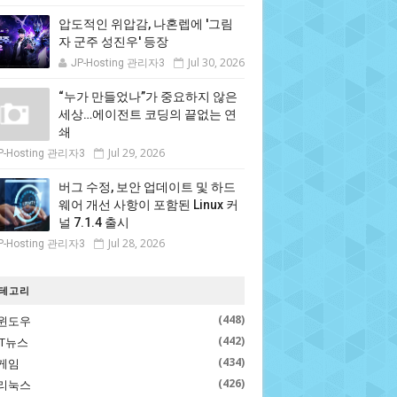
압도적인 위압감, 나혼렙에 '그림
자 군주 성진우' 등장
Jul 30, 2026
JP-Hosting 관리자3
“누가 만들었나”가 중요하지 않은
세상…에이전트 코딩의 끝없는 연
쇄
Jul 29, 2026
P-Hosting 관리자3
버그 수정, 보안 업데이트 및 하드
웨어 개선 사항이 포함된 Linux 커
널 7.1.4 출시
Jul 28, 2026
P-Hosting 관리자3
테고리
(448)
윈도우
(442)
IT뉴스
(434)
게임
(426)
리눅스