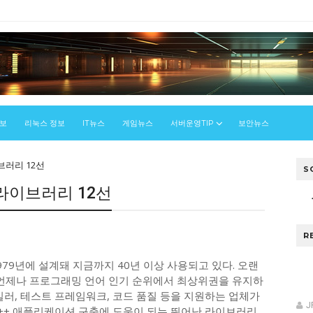
정보
리눅스 정보
IT뉴스
게임뉴스
서버운영TIP
보안뉴스
브러리 12선
S
라이브러리 12선
스
R
979년에 설계돼 지금까지 40년 이상 사용되고 있다. 오랜
, 언제나 프로그래밍 언어 인기 순위에서 최상위권을 유지하
컴파일러, 테스트 프레임워크, 코드 품질 등을 지원하는 업체가
J
C++ 애플리케이션 구축에 도움이 되는 뛰어난 라이브러리