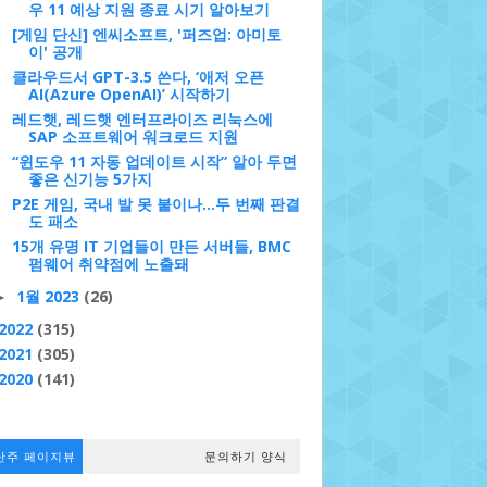
우 11 예상 지원 종료 시기 알아보기
[게임 단신] 엔씨소프트, '퍼즈업: 아미토
이' 공개
클라우드서 GPT-3.5 쓴다, ‘애저 오픈
AI(Azure OpenAI)’ 시작하기
레드햇, 레드햇 엔터프라이즈 리눅스에
SAP 소프트웨어 워크로드 지원
“윈도우 11 자동 업데이트 시작” 알아 두면
좋은 신기능 5가지
P2E 게임, 국내 발 못 붙이나…두 번째 판결
도 패소
15개 유명 IT 기업들이 만든 서버들, BMC
펌웨어 취약점에 노출돼
1월 2023
(26)
►
2022
(315)
2021
(305)
2020
(141)
난주 페이지뷰
문의하기 양식