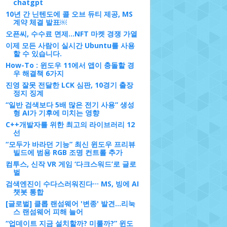
chatgpt
10년 간 닌텐도에 콜 오브 듀티 제공, MS
계약 체결 발표￼
오픈씨, 수수료 면제…NFT 마켓 경쟁 가열
이제 모든 사람이 실시간 Ubuntu를 사용
할 수 있습니다.
How-To : 윈도우 11에서 앱이 충돌할 경
우 해결책 6가지
진영 잘못 전달한 LCK 심판, 10경기 출장
정지 징계
“일반 검색보다 5배 많은 전기 사용” 생성
형 AI가 기후에 미치는 영향
C++개발자를 위한 최고의 라이브러리 12
선
“모두가 바라던 기능” 최신 윈도우 프리뷰
빌드에 범용 RGB 조명 컨트롤 추가
컴투스, 신작 VR 게임 ‘다크스워드’로 글로
벌
검색엔진이 수다스러워진다··· MS, 빙에 AI
챗봇 통합
[글로벌] 클롭 랜섬웨어 '변종' 발견...리눅
스 랜섬웨어 피해 늘어
“업데이트 지금 설치할까? 미룰까?” 윈도