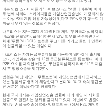
게임물 등급분류취소 처분 취소 청구 소송을 기각했다.
이는 연초 스카이피플의 ‘파이브스타즈 for 클레이튼’에 이어
두 번째 사례다. 스카이피플은 게임산업진흥법이 개정되지 않
는 이상 P2E 게임 허용 가능성이 없다고 판단, 추가 항소할 계
획을 세우지 않은 것으로 정해졌다.
나트리스는 지난 2021년 11월 P2E 게임 ‘무한돌파 삼국지 리
버스’를 선보였다. 플레이하면서 일일 업무를 완수하면 가상
화폐 ‘무돌(MUDOL)’ 토큰을 주고 이를 카카오 클립에 연동하
여 현금화할 수 있는 게임이다.
나트리스는 자체등급분류제도를 이용하여 앱마켓에 출시했
으나, 게임위는 같은 해 12월 등급분류취소를 통보했다. 이에
P2E 요소를 제외한 버전인 ‘무한돌파삼국지 리버스L’로 재출
시 후 행정소송을 제기했다.
법원은 “해당 게임의 ‘무돌토큰’이 게임산업법에서 금지하고
있는 경품제공 행위에 해당한다고 본다”며 “피고 측의 등급분
류 처분은 적법하다”고 판결했다.
현재 국내에서는 게임산업진흥 법률에 따라 게임 내 재화를
현금으로 환전하는 행위를 금지하고 있다. 이번에도 법원이
게임위 손을 들어줌에 따라 앞으로도 국내에서 P2E 게임이