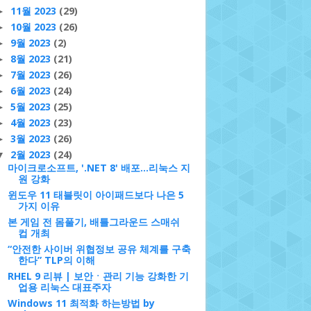
11월 2023
(29)
►
10월 2023
(26)
►
9월 2023
(2)
►
8월 2023
(21)
►
7월 2023
(26)
►
6월 2023
(24)
►
5월 2023
(25)
►
4월 2023
(23)
►
3월 2023
(26)
►
2월 2023
(24)
▼
마이크로소프트, '.NET 8' 배포…리눅스 지
원 강화
윈도우 11 태블릿이 아이패드보다 나은 5
가지 이유
본 게임 전 몸풀기, 배틀그라운드 스매쉬
컵 개최
“안전한 사이버 위협정보 공유 체계를 구축
한다” TLP의 이해
RHEL 9 리뷰 | 보안ㆍ관리 기능 강화한 기
업용 리눅스 대표주자
Windows 11 최적화 하는방법 by