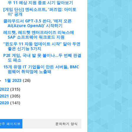
우 11 예상 지원 종료 시기 알아보기
[게임 단신] 엔씨소프트, '퍼즈업: 아미토
이' 공개
클라우드서 GPT-3.5 쓴다, ‘애저 오픈
AI(Azure OpenAI)’ 시작하기
레드햇, 레드햇 엔터프라이즈 리눅스에
SAP 소프트웨어 워크로드 지원
“윈도우 11 자동 업데이트 시작” 알아 두면
좋은 신기능 5가지
P2E 게임, 국내 발 못 붙이나…두 번째 판결
도 패소
15개 유명 IT 기업들이 만든 서버들, BMC
펌웨어 취약점에 노출돼
1월 2023
(26)
►
2022
(315)
2021
(305)
2020
(141)
난주 페이지뷰
문의하기 양식