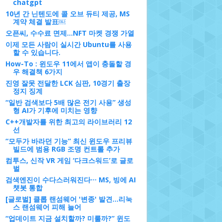
chatgpt
10년 간 닌텐도에 콜 오브 듀티 제공, MS
계약 체결 발표￼
오픈씨, 수수료 면제…NFT 마켓 경쟁 가열
이제 모든 사람이 실시간 Ubuntu를 사용
할 수 있습니다.
How-To : 윈도우 11에서 앱이 충돌할 경
우 해결책 6가지
진영 잘못 전달한 LCK 심판, 10경기 출장
정지 징계
“일반 검색보다 5배 많은 전기 사용” 생성
형 AI가 기후에 미치는 영향
C++개발자를 위한 최고의 라이브러리 12
선
“모두가 바라던 기능” 최신 윈도우 프리뷰
빌드에 범용 RGB 조명 컨트롤 추가
컴투스, 신작 VR 게임 ‘다크스워드’로 글로
벌
검색엔진이 수다스러워진다··· MS, 빙에 AI
챗봇 통합
[글로벌] 클롭 랜섬웨어 '변종' 발견...리눅
스 랜섬웨어 피해 늘어
“업데이트 지금 설치할까? 미룰까?” 윈도