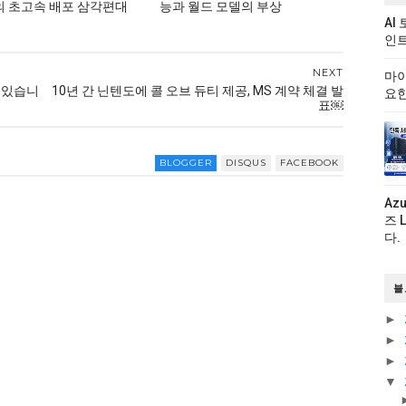
 초고속 배포 삼각편대
능과 월드 모델의 부상
AI
인트
NEXT
마이
수 있습니
10년 간 닌텐도에 콜 오브 듀티 제공, MS 계약 체결 발
요한
표￼
BLOGGER
DISQUS
FACEBOOK
Az
즈 
다.
블
►
►
►
▼