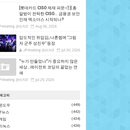
[롯데카드 CISO 제재 파문-①] 총
알받이 전락한 CISO... 금융권 보안
인재 엑소더스 시작되나?
Aug 06, 2026
P-Hosting 관리자3
압도적인 위압감, 나혼렙에 '그림
자 군주 성진우' 등장
Jul 30, 2026
JP-Hosting 관리자3
“누가 만들었나”가 중요하지 않은
세상…에이전트 코딩의 끝없는 연
쇄
Jul 29, 2026
P-Hosting 관리자3
테고리
(449)
윈도우
(442)
IT뉴스
(434)
게임
(426)
리눅스