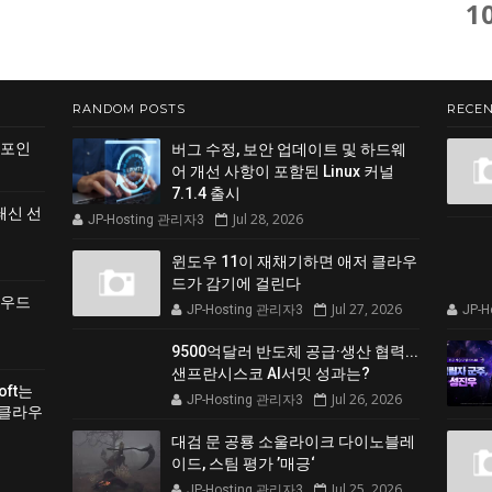
1
RANDOM POSTS
RECEN
 포인
버그 수정, 보안 업데이트 및 하드웨
어 개선 사항이 포함된 Linux 커널
7.1.4 출시
쇄신 선
Jul 28, 2026
JP-Hosting 관리자3
윈도우 11이 재채기하면 애저 클라우
드가 감기에 걸린다
클라우드
Jul 27, 2026
JP-Hosting 관리자3
JP-
9500억달러 반도체 공급·생산 협력...
샌프란시스코 AI서밋 성과는?
soft는
Jul 26, 2026
JP-Hosting 관리자3
 클라우
대검 문 공룡 소울라이크 다이노블레
이드, 스팀 평가 ’매긍‘
Jul 25, 2026
JP-Hosting 관리자3