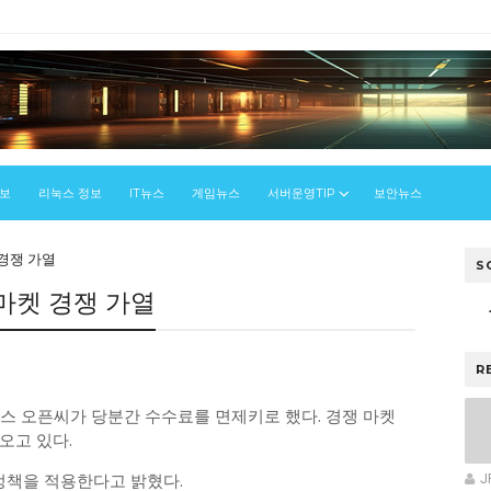
정보
리눅스 정보
IT뉴스
게임뉴스
서버운영TIP
보안뉴스
 경쟁 가열
S
 마켓 경쟁 가열
R
이스 오픈씨가 당분간 수수료를 면제키로 했다. 경쟁 마켓
오고 있다.
정책을 적용한다고 밝혔다.
J