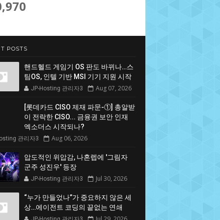
0,970
T POSTS
핸드헬드 게임기 OS 판도 바뀌나…스
팀OS, 인텔 기반 MSI 기기 지원 시작
Aug 07, 2026
JP-Hosting 관리자3
[롯데카드 CISO 제재 파문-①] 총알받
이 전락한 CISO... 금융권 보안 인재
엑소더스 시작되나?
Aug 06, 2026
Hosting 관리자3
압도적인 위압감, 나혼렙에 '그림자
군주 성진우' 등장
Jul 30, 2026
JP-Hosting 관리자3
“누가 만들었나”가 중요하지 않은 세
상…에이전트 코딩의 끝없는 연쇄
Jul 29, 2026
JP-Hosting 관리자3