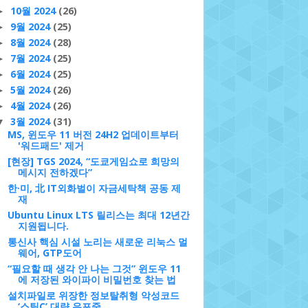
10월 2024
(26)
►
9월 2024
(25)
►
8월 2024
(28)
►
7월 2024
(25)
►
6월 2024
(25)
►
5월 2024
(26)
►
4월 2024
(26)
►
3월 2024
(31)
▼
MS, 윈도우 11 버전 24H2 업데이트부터
'워드패드' 제거
[현장] TGS 2024, “도쿄게임쇼로 희망의
메시지 전하겠다”
한·미, 北 IT외화벌이 자금세탁책 공동 제
재
Ubuntu Linux LTS 릴리스는 최대 12년간
지원됩니다.
통신사 핵심 시설 노리는 새로운 리눅스 멀
웨어, GTP도어
“필요할 때 생각 안 나는 그것” 윈도우 11
에 저장된 와이파이 비밀번호 찾는 법
설치파일로 위장한 정보탈취형 악성코드
‘스틸C’ 대량 유포중