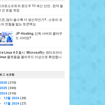
크로소프트의 윈도우 11 쇄신 선언…정작 필
 건 로컬 계정
 토큰, 많이 쓸수록 더 생산적인가?…스토리 포
의 전철을 밟는 토큰맥싱
JP-Hosting, 단독 서버와 클라우
드 서버란?
ure Linux 4.0 출시: Microsoft는 엔터프라이
Linux 플랫폼을 클라우드 이상으로 확장합니
로그 보관함
2026
(210)
2025
(300)
2024
(316)
12월 2024
(26)
►
11월 2024
(27)
►