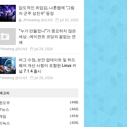
압도적인 위압감, 나혼렙에 '그림
자 군주 성진우' 등장
Jul 30, 2026
JP-Hosting 관리자3
“누가 만들었나”가 중요하지 않은
세상…에이전트 코딩의 끝없는 연
쇄
Jul 29, 2026
P-Hosting 관리자3
버그 수정, 보안 업데이트 및 하드
웨어 개선 사항이 포함된 Linux 커
널 7.1.4 출시
Jul 28, 2026
P-Hosting 관리자3
테고리
(448)
윈도우
(442)
IT뉴스
(434)
게임
(426)
리눅스