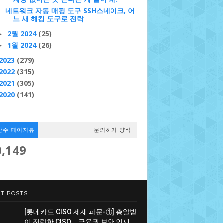
네트워크 자동 매핑 도구 SSH스네이크, 어
느 새 해킹 도구로 전락
2월 2024
(25)
►
1월 2024
(26)
►
2023
(279)
2022
(315)
2021
(305)
2020
(141)
난주 페이지뷰
문의하기 양식
0,149
T POSTS
[롯데카드 CISO 제재 파문-①] 총알받
이 전락한 CISO... 금융권 보안 인재