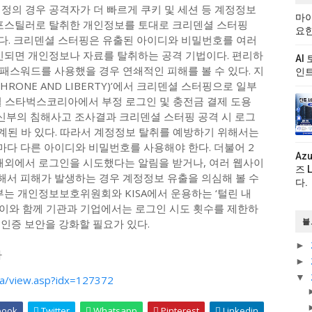
정의 경우 공격자가 더 빠르게 쿠키 및 세션 등 계정정보
마이
인포스틸러로 탈취한 개인정보를 토대로 크리덴셜 스터핑
요한
시도할 수 있다. 크리덴셜 스터핑은 유출된 아이디와 비밀번호를 여러
되면 개인정보나 자료를 탈취하는 공격 기법이다. 편리하
AI
패스워드를 사용했을 경우 연쇄적인 피해를 볼 수 있다. 지
인트
HRONE AND LIBERTY)’에서 크리덴셜 스터핑으로 일부
7월 스타벅스코리아에서 부정 로그인 및 충전금 결제 도용
신부의 침해사고 조사결과 크리덴셜 스터핑 공격 시 로그
 집계된 바 있다. 따라서 계정정보 탈취를 예방하기 위해서는
다 다른 아이디와 비밀번호를 사용해야 한다. 더불어 2
Az
 해외에서 로그인을 시도했다는 알림을 받거나, 여러 웹사이
즈 
서 피해가 발생하는 경우 계정정보 유출을 의심해 볼 수
다.
부는 개인정보보호위원회와 KISA에서 운용하는 ‘털린 내
. 이와 함께 기관과 기업에서는 로그인 시도 횟수를 제한하
 인증 보안을 강화할 필요가 있다.
블
►
다
►
▼
a/view.asp?idx=127372
book
Twitter
Whatsapp
Pinterest
Linkedin