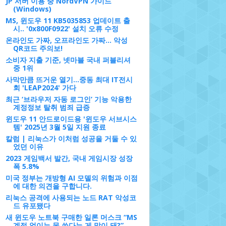
JP 서버 이용 중 NordVPN 가이드
(Windows)
MS, 윈도우 11 KB5035853 업데이트 출
시.. '0x800F0922' 설치 오류 수정
온라인도 가짜, 오프라인도 가짜... 악성
QR코드 주의보!
소비자 지출 기준, 넷마블 국내 퍼블리셔
중 1위
사막만큼 뜨거운 열기…중동 최대 IT전시
회 'LEAP2024' 가다
최근 ‘브라우저 자동 로그인’ 기능 악용한
계정정보 탈취 범죄 급증
윈도우 11 안드로이드용 '윈도우 서브시스
템' 2025년 3월 5일 지원 종료
칼럼 | 리눅스가 이처럼 성공을 거둘 수 있
었던 이유
2023 게임백서 발간, 국내 게임시장 성장
폭 5.8%
미국 정부는 개방형 AI 모델의 위험과 이점
에 대한 의견을 구합니다.
리눅스 공격에 사용되는 노드 RAT 악성코
드 유포됐다
새 윈도우 노트북 구매한 일론 머스크 “MS
계정 없이는 못 쓴다는 게 말이 돼?”