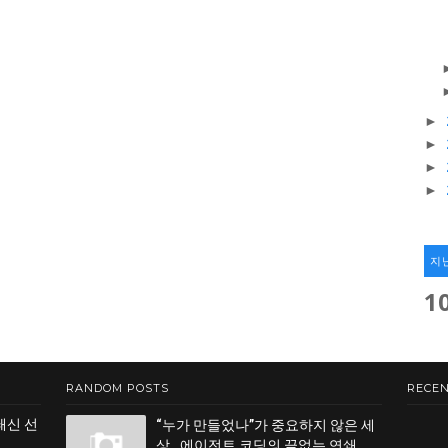
►
►
►
►
지
1
RANDOM POSTS
RECEN
쇄신 선
“누가 만들었나”가 중요하지 않은 세
상…에이전트 코딩의 끝없는 연쇄