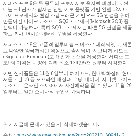
서피스 프로 9은 두 종류의 프로세서로 출시될 예정이다. 썬
더볼트4 단자가 탑재된 인텔 이보 플랫폼 기반 인텔 12세대
코어 프로세서와 퀄컴 스냅드래곤 기반으로 5G 연결을 위해
만들어진 마이크로소프트 SQ3 프로세서(Microsoft SQ3) 중
선택이 가능하다. 특히 SQ3 프로세서는 빠른 5G 연결을 제공
하고 최대 19시간 배터리 수명을 제공한다.
서피스 프로 9은 고품격 알루미늄 케이스로 제작되었고, 새롭
고 다양한 양극처리된 색상으로 출시되며, 시그니처 키보드
(Signature Keyboard)로 개인화 옵션을 제공한다. 서피스 프
로9의 가격은 사양에 따라 최소 134만5천 원부터 시작한다.
이번 신제품들은 11월 8일부터 하이마트, 현대백화점(더현대
서울‧판교) 등 오프라인 매장과 쿠팡, 네이버, 지마켓 마이크
로소프트 온라인 스토어에서 사전예약을 할 수 있다. 11월 29
일부터는 일반 소비자의 구입이 가능하다.
위 게시글에 문제가 있을 시, 삭제하겠습니다.
출처 :
https://www.cnet.co.kr/view/?no=20221013094142