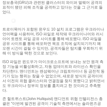
정보총국(GRU)과 관련된 클러스터의 와이퍼 멀웨어 공격의
표적이 됐던 피해 조직을 공격하고 있다는 것을 그 근거로 들
었다.
트로이목마가 포함된 윈우도 10 설치 프로그램은 우크라이나
언어팩을 사용하며, ISO 파일로 제작돼 우크라이나어와 러시
아어 토렌토 파일 공유 사이트를 통해 배포됐다. ISO 파일을
공유 사이트를 통해 배포하면 목표 조직에 설치되기까지 꽤
오랜 시간이 걸릴 수 있지만, 공격자들은 탐지를 우회하기 위
해 이 방식을 택한 것으로 보인다.
ISO 파일은 윈도우가 마이크로소프트에 보내는 보안 원격 측
정 기능을 비활성화하고, 자동 업데이트와 라이선스 확인을
차단한다. 맨디언트는 랜섬웨어난 크립토마이너 등 금전적 동
기가 있는 행위는 찾을 수 없었으며, 새로운 방식의 공격이어
서 이전의 위협 클러스터와 연결점을 찾지 못했다고 밝히면서
도 우크라이나 정부의 정보를 훔치려고 한 것이라고 추측했
다.
존 헐트퀴스트(John Hultquist) 맨디언트 위협 인텔리전스 총
괄은 “이번에 발견된 공격이 기술적 측면에서는 솔라윈즈공