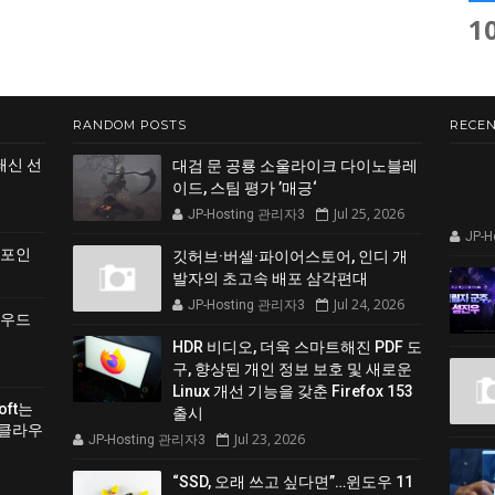
1
RANDOM POSTS
RECEN
쇄신 선
대검 문 공룡 소울라이크 다이노블레
이드, 스팀 평가 ’매긍‘
Jul 25, 2026
JP-Hosting 관리자3
JP-
 포인
깃허브·버셀·파이어스토어, 인디 개
발자의 초고속 배포 삼각편대
Jul 24, 2026
JP-Hosting 관리자3
클라우드
HDR 비디오, 더욱 스마트해진 PDF 도
구, 향상된 개인 정보 보호 및 새로운
Linux 개선 기능을 갖춘 Firefox 153
soft는
출시
 클라우
Jul 23, 2026
JP-Hosting 관리자3
“SSD, 오래 쓰고 싶다면”…윈도우 11