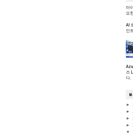
마이
요한
AI
인트
Az
즈 
다.
블
►
►
►
►
▼