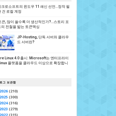
크로소프트의 윈도우 11 쇄신 선언…정작 필
 건 로컬 계정
 토큰, 많이 쓸수록 더 생산적인가?…스토리 포
의 전철을 밟는 토큰맥싱
JP-Hosting, 단독 서버와 클라우
드 서버란?
ure Linux 4.0 출시: Microsoft는 엔터프라이
Linux 플랫폼을 클라우드 이상으로 확장합니
로그 보관함
2026
(210)
2025
(300)
2024
(316)
2023
(279)
2022
(315)