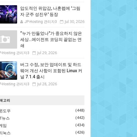
압도적인 위압감, 나혼렙에 '그림
자 군주 성진우' 등장
Jul 30, 2026
JP-Hosting 관리자3
“누가 만들었나”가 중요하지 않은
세상…에이전트 코딩의 끝없는 연
쇄
Jul 29, 2026
P-Hosting 관리자3
버그 수정, 보안 업데이트 및 하드
웨어 개선 사항이 포함된 Linux 커
널 7.1.4 출시
Jul 28, 2026
P-Hosting 관리자3
테고리
(448)
윈도우
(442)
IT뉴스
(434)
게임
(426)
리눅스