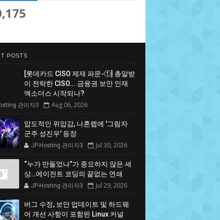
0,175
T POSTS
[롯데카드 CISO 제재 파문-①] 총알받
이 전락한 CISO... 금융권 보안 인재
엑소더스 시작되나?
Aug 06, 2026
Hosting 관리자3
압도적인 위압감, 나혼렙에 '그림자
군주 성진우' 등장
Jul 30, 2026
JP-Hosting 관리자3
“누가 만들었나”가 중요하지 않은 세
상…에이전트 코딩의 끝없는 연쇄
Jul 29, 2026
JP-Hosting 관리자3
버그 수정, 보안 업데이트 및 하드웨
어 개선 사항이 포함된 Linux 커널