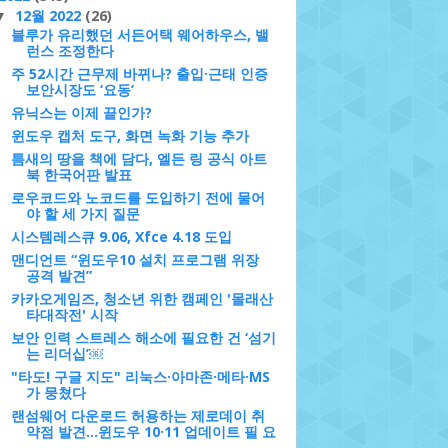
12월 2022
(26)
▼
블루가 유리했던 서든어택 웨어하우스, 밸
런스 조정한다
주 52시간 근무제 바뀌나? 출입·근태 인증
보안시장도 ‘요동’
유닉스는 이제 끝인가?
윈도우 캡처 도구, 화면 녹화 기능 추가
틈새의 땅을 책에 담다, 엘든 링 공식 아트
북 한국어판 발표
로우코드와 노코드를 도입하기 전에 물어
야 할 세 가지 질문
시스템레스큐 9.06, Xfce 4.18 도입
맨디언트 “윈도우10 설치 프로그램 위장
공격 발견”
카카오게임즈, 청소년 위한 캠페인 '몰래산
타대작전' 시작
보안 인력 스트레스 해소에 필요한 건 ‘섬기
는 리더십’￼
"타도! 구글 지도" 리눅스·아마존·메타·MS
가 뭉쳤다
랜섬웨어 다운로드 허용하는 제로데이 취
약점 발견…윈도우 10·11 업데이트 필 요