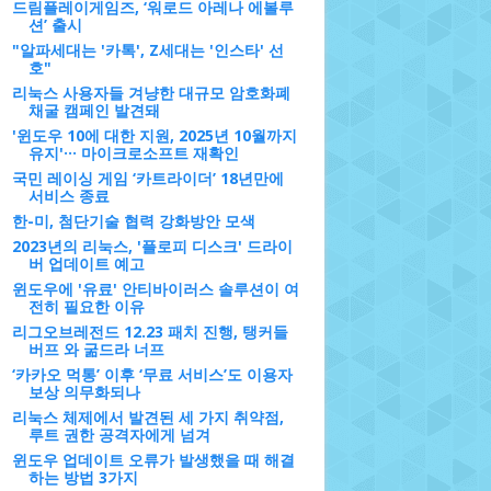
드림플레이게임즈, ‘워로드 아레나 에볼루
션’ 출시
"알파세대는 '카톡', Z세대는 '인스타' 선
호"
리눅스 사용자들 겨냥한 대규모 암호화폐
채굴 캠페인 발견돼
'윈도우 10에 대한 지원, 2025년 10월까지
유지'··· 마이크로소프트 재확인
국민 레이싱 게임 ‘카트라이더’ 18년만에
서비스 종료
한-미, 첨단기술 협력 강화방안 모색
2023년의 리눅스, '플로피 디스크' 드라이
버 업데이트 예고
윈도우에 '유료' 안티바이러스 솔루션이 여
전히 필요한 이유
리그오브레전드 12.23 패치 진행, 탱커들
버프 와 굶드라 너프
‘카카오 먹통’ 이후 ‘무료 서비스’도 이용자
보상 의무화되나
리눅스 체제에서 발견된 세 가지 취약점,
루트 권한 공격자에게 넘겨
윈도우 업데이트 오류가 발생했을 때 해결
하는 방법 3가지