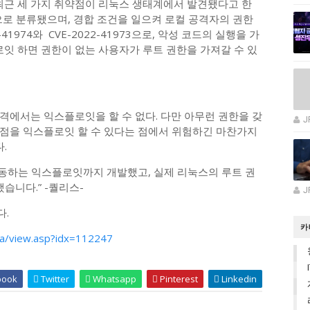
최근 세 가지 취약점이 리눅스 생태계에서 발견됐다고 한
위험군으로 분류됐으며, 경합 조건을 일으켜 로컬 공격자의 권한
41974와 CVE-2022-41973으로, 악성 코드의 실행을 가
로잇 하면 권한이 없는 사용자가 루트 권한을 가져갈 수 있
원격에서는 익스플로잇을 할 수 없다. 다만 아무런 권한을 갖
J
점을 익스플로잇 할 수 있다는 점에서 위험하긴 마찬가지
.
작동하는 익스플로잇까지 개발했고, 실제 리눅스의 루트 권
습니다.” -퀄리스-
J
다.
카
a/view.asp?idx=112247
book
Twitter
Whatsapp
Pinterest
Linkedin