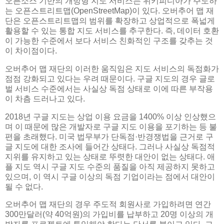
오픈소스 기반의 개방형 지도 서비스는 위키피디아가 주도하
는 오픈스트리트맵(OpenStreetMap)이 있다. 오버추어 맵 재
단은 오픈스트리트맵의 범위를 확장하고 상업적으로 폭넓게
활용할 수 있는 통합 지도 서비스를 추구한다. 즉, 데이터 호환
이 가능한 수준에서 보다 서비스 친화적인 구조를 갖추는 것
이 차이점이다.
오버추어 맵 재단의 이러한 움직임은 지도 서비스의 독점화가
점점 강화되고 있다는 우려 때문이다. 구글 지도의 경우 글로
벌 서비스 수준에서는 사실상 독점 상태로 이에 따른 부작용
이 차츰 드러나고 있다.
2018년 구글 지도는 상업 이용 요금을 1400% 이상 인상했으
며 이 때문에 많은 개발자로 구글 지도 이용을 포기하는 등 불
편을 초래했다. 미국 법무부가 단독점·반경쟁법을 근거로 구
글 지도에 대한 조사에 들어간 상태다. 그러나 사실상 독점적
지위를 유지하고 있는 상태로 뚜렷한 대안이 없는 상태다. 애
플 지도 역시 구글 지도 수준의 품질을 아직 제공하지 못하고
있으며, 이 역시 구글 이상의 독점 기업이라는 점에서 대안이
될 수 없다.
오버추어 맵 재단의 경우 주도적 회원사로 가입하려면 연간
300만달러(약 40억원)의 가입비를 납부하고 20명 이상의 개