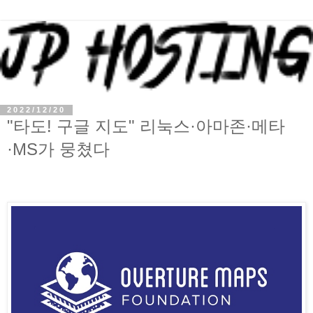
2022/12/20
"타도! 구글 지도" 리눅스·아마존·메타
·MS가 뭉쳤다