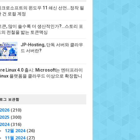
크로소프트의 윈도우 11 쇄신 선언…정작 필
 건 로컬 계정
 토큰, 많이 쓸수록 더 생산적인가?…스토리 포
의 전철을 밟는 토큰맥싱
JP-Hosting, 단독 서버와 클라우
드 서버란?
ure Linux 4.0 출시: Microsoft는 엔터프라이
Linux 플랫폼을 클라우드 이상으로 확장합니
로그 보관함
2026
(210)
2025
(300)
2024
(316)
12월 2024
(26)
►
11월 2024
(27)
►