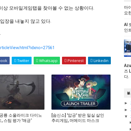
마이
 이상 모바일게임탭을 찾아볼 수 없는 상황이다.
요한
입장을 내놓지 않고 있다.
AI
인트
다
rticleView.html?idxno=27561
book
Twitter
Whatsapp
Pinterest
Linkedin
Az
즈 
다.
블
►
►
 공룡 소울라이크 다이노
[숨신소] '압긍' 받은 밀실 살인
▼
 스팀 평가 ’매긍‘
추리게임, 머메이드 마스크