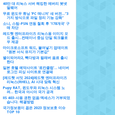
40만 대 리눅스 서버 해킹한 에버리 봇넷
멀웨어
무료 윈도우 튜닝 ‘PC 매니저’ 새 버전…“3
가지 방식으로 파일 정리 기능 강화”
소니, 스팀-PSN 연동 철회 후 ‘178개국’ 구
매 차단
레드햇 엔터프라이즈 리눅스용 이미지 모
드 출시...컨테이너 중심 단일 워크플로
우 제공
마이크로소프트 워드, 붙여넣기 업데이트
"원본 서식 유지가 기본값"
별이되어라2, 빽다방과 컬래버 음료 출시
한다
일본 호텔 예약사이트 ‘료칸클럽’... 네이버
로그인 피싱 사이트로 연결돼
[레드햇 서밋 2024]레드햇 엔터프라이즈
리눅스(RHEL), AI 시대 맞춰 혁신
Pupy RAT, 윈도우와 리눅스 시스템 노
려... 한국과 아시아 국가 공격
IIS 403-사용 권한 없음:액세스가 거부되었
습니다. 해결방법
국가정보원이 꼽은 2023 정보보호 이슈
TOP 10