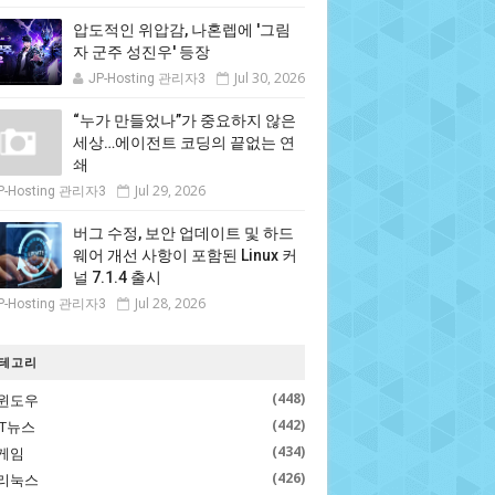
압도적인 위압감, 나혼렙에 '그림
자 군주 성진우' 등장
Jul 30, 2026
JP-Hosting 관리자3
“누가 만들었나”가 중요하지 않은
세상…에이전트 코딩의 끝없는 연
쇄
Jul 29, 2026
P-Hosting 관리자3
버그 수정, 보안 업데이트 및 하드
웨어 개선 사항이 포함된 Linux 커
널 7.1.4 출시
Jul 28, 2026
P-Hosting 관리자3
테고리
(448)
윈도우
(442)
IT뉴스
(434)
게임
(426)
리눅스