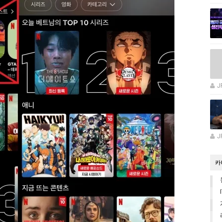
J
J
카