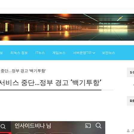
정보
리눅스 정보
IT뉴스
게임뉴스
서버운영TIP
보안뉴스
중단…정부 경고 ‘백기투항’
S
서비스 중단…정부 경고 ‘백기투항’
R
J