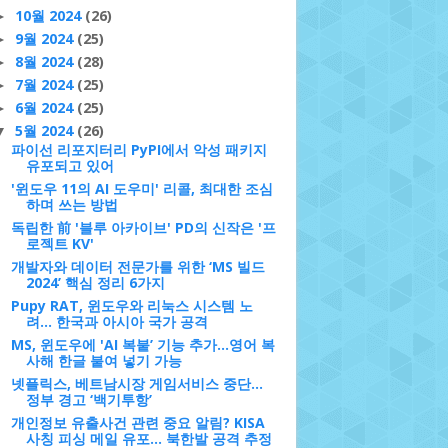
10월 2024
(26)
►
9월 2024
(25)
►
8월 2024
(28)
►
7월 2024
(25)
►
6월 2024
(25)
►
5월 2024
(26)
▼
파이선 리포지터리 PyPI에서 악성 패키지
유포되고 있어
'윈도우 11의 AI 도우미' 리콜, 최대한 조심
하며 쓰는 방법
독립한 前 '블루 아카이브' PD의 신작은 '프
로젝트 KV'
개발자와 데이터 전문가를 위한 ‘MS 빌드
2024’ 핵심 정리 6가지
Pupy RAT, 윈도우와 리눅스 시스템 노
려... 한국과 아시아 국가 공격
MS, 윈도우에 'AI 복붙’ 기능 추가...영어 복
사해 한글 붙여 넣기 가능
넷플릭스, 베트남시장 게임서비스 중단…
정부 경고 ‘백기투항’
개인정보 유출사건 관련 중요 알림? KISA
사칭 피싱 메일 유포... 북한발 공격 추정