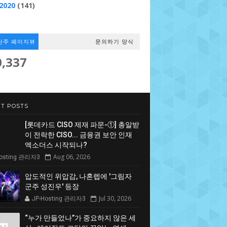
2020
(141)
난주 페이지뷰
문의하기 양식
0,337
T POSTS
[롯데카드 CISO 제재 파문-①] 총알받
이 전락한 CISO... 금융권 보안 인재
엑소더스 시작되나?
Aug 06, 2026
Hosting 관리자3
압도적인 위압감, 나혼렙에 '그림자
군주 성진우' 등장
Jul 30, 2026
JP-Hosting 관리자3
“누가 만들었나”가 중요하지 않은 세