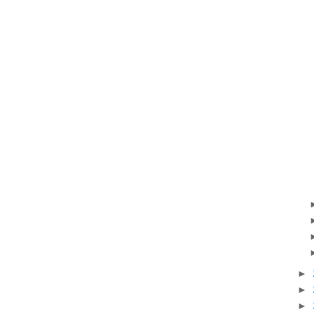
►
►
►