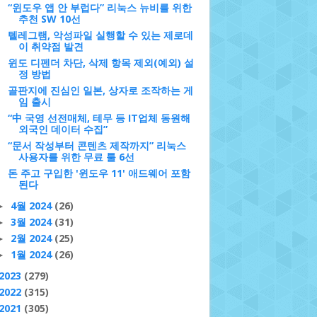
“윈도우 앱 안 부럽다” 리눅스 뉴비를 위한
추천 SW 10선
텔레그램, 악성파일 실행할 수 있는 제로데
이 취약점 발견
윈도 디펜더 차단, 삭제 항목 제외(예외) 설
정 방법
골판지에 진심인 일본, 상자로 조작하는 게
임 출시
“中 국영 선전매체, 테무 등 IT업체 동원해
외국인 데이터 수집”
“문서 작성부터 콘텐츠 제작까지” 리눅스
사용자를 위한 무료 툴 6선
돈 주고 구입한 '윈도우 11' 애드웨어 포함
된다
4월 2024
(26)
►
3월 2024
(31)
►
2월 2024
(25)
►
1월 2024
(26)
►
2023
(279)
2022
(315)
2021
(305)