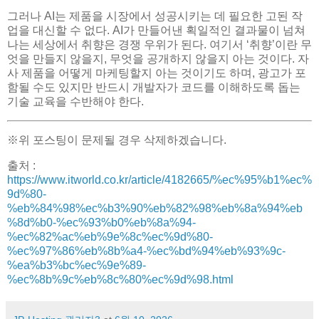
그러나 AI는 제품을 시장에서 성공시키는 데 필요한 고된 작
업을 대신할 수 없다. AI가 만들어낸 획일적인 결과물이 넘쳐
나는 세상에서 취향은 경쟁 우위가 된다. 여기서 ‘취향’이란 무
엇을 만들지 않을지, 무엇을 공개하지 않을지 아는 것이다. 자
사 제품을 어떻게 마케팅할지 아는 것이기도 하며, 광고가 포
함될 수도 있지만 반드시 개발자가 코드를 이해하도록 돕는
기술 교육을 수반해야 한다.
※위 포스팅이 문제될 경우 삭제하겠습니다.
출처 :
https://www.itworld.co.kr/article/4182665/%ec%95%b1%ec%
9d%80-
%eb%84%98%ec%b3%90%eb%82%98%eb%8a%94%eb
%8d%b0-%ec%93%b0%eb%8a%94-
%ec%82%ac%eb%9e%8c%ec%9d%80-
%ec%97%86%eb%8b%a4-%ec%bd%94%eb%93%9c-
%ea%b3%bc%ec%9e%89-
%ec%8b%9c%eb%8c%80%ec%9d%98.html