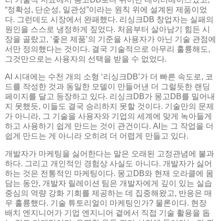
“정확성, 단순성, 일관성”이라는 원칙 위에 설계된 제품이었
다. 그런데도 시장에서 완패했다. 리싱크DB 창업자는 실패의
원인을 스스로 냉정하게 짚었다. 처음부터 살아남기 힘든 시
장을 골랐고, ‘좋은 제품’의 기준을 사용자가 아닌 기술 관점에
서만 정의했다는 것이다. 결국 기술적으로 아무리 훌륭해도,
그것만으로는 사용자의 선택을 받을 수 없었다.
AI 시대에는 수천 개의 소형 ‘리싱크DB’가 더 빠른 속도로, 코
드를 작성한 것과 동일한 모델이 만들어낸 더 그럴듯한 랜딩
페이지를 달고 등장하고 있다. 리싱크DB가 몽고DB를 밀어내
지 못했듯, 이들도 결국 승리하지 못할 것이다. 기술만의 문제
가 아니라, 그 기술을 사용자와 기업의 세계에 맞게 녹아들게
하고 사용하기 쉽게 만드는 것이 관건이다. AI는 그 작업을 더
쉽게 만드는 게 아니라 오히려 더 어렵게 만들고 있다.
개발자가 마케팅을 싫어한다는 말은 오래된 고정관념에 불과
하다. 그리고 개인적인 경험상 사실도 아니다. 개발자가 싫어
하는 것은 전통적인 마케팅이다. 몽고DB와 현재 오라클에 몸
담는 동안, 개발자 릴레이션 팀은 개발자에게 깊이 있는 실습
중심의 역량 강화 기회를 제공하는 데 집중해왔고, 반응은 매
우 훌륭했다. 기술 튜토리얼이 마케팅인가? 물론이다. 현장
배치 엔지니어가 기업 엔지니어 곁에서 직접 기술 활용을 돕