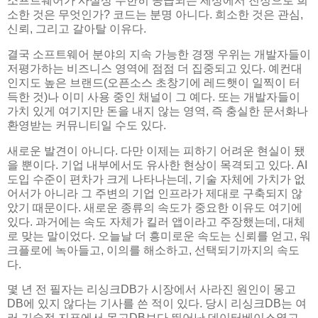
소프트웨어가 사실상 무한히 공급되는 세상에서 진정으로 희
소한 것은 무엇인가? 코드는 분명 아니다. 희소한 것은 관심,
신뢰, 그리고 갈아탈 이유다.
결국 소프트웨어 분야의 지속 가능한 경쟁 우위는 개발자들이
저평가하는 비즈니스 영역에 점점 더 집중되고 있다. 예컨대
인지도 높은 브랜드(오픈소스 초창기에 레드햇이 일찍이 터
득한 것)나 이미 사용 중인 채널이 그 예다. 또는 개발자들이
가치 있게 여기지만 돈을 내지 않는 영역, 즉 충실한 문서화나
환영받는 커뮤니티일 수도 있다.
새로운 발견이 아니다. 다만 이제는 피하기 어려운 현실이 됐
을 뿐이다. 기업 내부에서도 유사한 현상이 목격되고 있다. AI
도입 수준이 편차가 크게 나타나는데, 기술 자체에 가치가 없
어서가 아니라 그 주변의 기업 인프라가 제대로 구축되지 않
았기 때문이다. 새로운 종류의 속도가 중요한 이유도 여기에
있다. 과거에는 속도 자체가 킬러 앱이라고 주장했는데, 대체
로 맞는 말이었다. 오늘날 더 흥미로운 속도는 신뢰를 얻고, 워
크플로에 녹아들고, 이의를 해소하고, 선택되기까지의 속도
다.
몇 년 전 필자는 리싱크DB가 시장에서 사라진 원인이 몽고
DB에 있지 않다는 기사를 쓴 적이 있다. 당시 리싱크DB는 여
러 기술적 지표에서 몽고DB보다 뛰어난 데이터베이스였고,