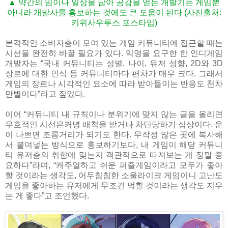
▲ 약간의 밈이나 일상을 담아 공감을 얻는 개발기는 게임뿐
아니라 개발사를 홍보하는 것에도 큰 도움이 된다 (사진출처:
키위사우루스 포스타입)
본격적인 소비자층이 모여 있는 게임 커뮤니티에 접근할 때는
시선을 완전히 바꿀 필요가 있다. 익명을 요구한 한 인디게임
개발자는 “국내 커뮤니티는 성별, 나이, 유저 성향, 2D와 3D
장르에 대한 인식 등 커뮤니티마다 편차가 매우 크다. 그래서
게임의 장르나 시각적인 요소에 따라 받아들이는 반응도 천차
만별이다”라고 짚었다.
이어 “커뮤니티 내 규칙이나 분위기에 맞지 않는 글을 올리면
우호적인 시선은커녕 배척을 받거나 차단당하기 십상이다. 운
이 나쁘면 조롱거리가 되기도 한다. 무작정 많은 곳에 복사해
서 붙여넣는 방식으로 홍보하기보다, 내 게임이 해당 커뮤니
티 유저층의 취향에 맞는지 객관적으로 따져보는 게 정말 중
요하다”라며, “캐주얼하고 쉬운 퍼즐게임이라고 모두가 좋아
할 것이라는 생각도, 어두침침한 소울라이크 게임이니 고난도
게임을 좋아하는 유저에게 무조건 먹힐 것이라는 생각도 지우
는 게 좋다”고 조언했다.