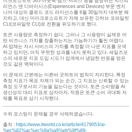
이크로소프트 365·아웃룩·팀즈·서피스 등을 담당하는 익스피
리언스 앤 디바이시스(Experiences and Devices) 부문 엔지
니어 대상의 클로드 코드 라이선스를 6월 30일까지 대부분 해
지하고, 대신 마이크로소프트가 자체 보유한 깃허브 코파일럿
CLI(코파일럿 CLI)로 전환을 유도하기로 했다.
토큰 사용량은 측정하기 쉽다. 그러나 그 사용량이 실제로 어
떤 비즈니스 가치를 창출하는지는 가늠하기가 훨씬 어렵다.
AI 업체는 자사 서비스의 가치를 측정할 더 나은 지표를 모색
하고 있지만, 아직 뚜렷한 성과를 내지 못하고 있다. 세일즈포
스의 새로운 지표 도입 시도가 업계에서 냉담한 반응을 얻은
것도 같은 맥락이다.
이 문제의 근본에는 이른바 굿하트의 법칙이 자리한다. 특정
측정 지표가 목표 자체가 되는 순간, 그 지표는 신뢰할 수 있는
측정 도구로서의 기능을 잃는다는 것이다. 토큰 소비량을 AI
생산성의 대리 지표로 삼자마자, 직원은 토큰 소비 극대화 자
체를 목표로 삼기 시작했다.
※위 포스팅이 문제될 경우 삭제하겠습니다.
출처 :
https://www.itworld.co.kr/article/4179053/ai-
%ec%82%ac%ec%9a%a9%eb%9f%89-