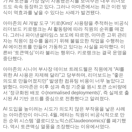
가 AI 토큰을 가장 많이 사용했는지를 보여주는 내부 리더보
드도 속속 등장하고 있다. 그러나 아마존에서는 최근 이런 방
식이 역효과를 낳을 수 있다는 사례가 발견됐다.
아마존의 AI 개발 도구 ‘키로(Kiro)’ 사용량을 추적하는 비공식
리더보드 키로랭크는 AI 활동량에 따라 직원의 순위를 매겼
다. 그러나 파이낸셜타임스 보도에 따르면, 아마존 고위 관리
자는 직원이 점수를 올리기 위해 불필요한 작업을 수행하는
AI 에이전트를 만들어 가동하고 있다는 사실을 파악했다. 이
른바 ‘토큰맥싱’이라 불리는 행위다. 키로랭크는 결국 운영을
중단했다.
아마존의 시니어 부사장 데이브 트레드웰은 직원에게 “AI를
위한 AI 사용은 자제해 달라”고 당부하며, 리더보드는 “좋은
의도로 만들어졌지만” 발생한 컴퓨팅 비용이 너무 높았다고
밝혔다. 아마존은 이후 성과 측정 기준을 원시 토큰 소비량에
서 ‘정규화된 배포 수(normalised deployments)’, 즉 실제로 출
시된 AI 기반 코드를 중심으로 전환했다고 알려졌다.
AI 도입을 높이려는 시도가 의도치 않은 부작용을 낳은 사례
는 아마존만이 아니다. 4월, 메타는 직원이 비공식적으로 만
든 순위 시스템 ‘클로디오노믹스(Claudeonomics)’를 폐기했
다. 역시 토큰맥싱 열풍을 조장했다는 이유에서였다.