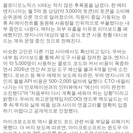
클로디오노믹스 사태는 적지 않은 후폭풍을 남겼다. 한 메타
엔지니어는 월 5억 원 상당(약 3,000억 토큰)의 토큰을 소비해
순위권에 오른 것으로 알려졌으며, 직원이 종일 가동되는 유
휴 AI 에이전트를 동원해 사용량을 인위적으로 부풀렸다는 내
부 증언도 나왔다. 메타는 외부 유출을 이유로 리더보드를 폐
쇄했지만, 엔지니어 대상의 별도 공식 토큰 사용 현황 대시보
드는 계속 운영 중인 것으로 전해진다.
비슷한 고민은 다른 기업 사이에서도 확산되고 있다. 우버는
내부 팀 리더보드를 통해 AI 도구 사용을 장려한 결과, 엔지니
어 약 5,000명이 사용하는 클로드 코드와 커서 비용이 폭증하
면서 2026년 연간 AI 코딩 도구 예산을 불과 4개월 만에 소진
했다. 포브스 등 복수 매체의 보도에 따르면, 우버 엔지니어 개
인의 월별 API 비용은 500~2,000 달러에 달했다. CTO 네팔리
나가는 더 인포메이션과의 인터뷰에서 “예산이 이미 완전히
소진됐다”며 “처음부터 다시 계획을 세워야 하는 상황”이라고
밝혔다. 우버의 최고운영책임자(COO) 앤드루 맥도널드는 이
후 AI 투자와 실제 제품 성과 사이의 연결고리를 명확히 입증
하기 어렵다고 공개적으로 인정했다.
마이크로소프트 역시 클로드 코드 관련 비용 부담을 피해가지
못했다. 더 버지 보도에 따르면, 마이크로소프트는 윈도우·마