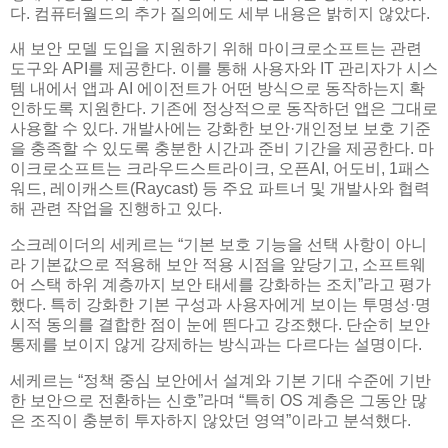
다. 컴퓨터월드의 추가 질의에도 세부 내용은 밝히지 않았다.
새 보안 모델 도입을 지원하기 위해 마이크로소프트는 관련
도구와 API를 제공한다. 이를 통해 사용자와 IT 관리자가 시스
템 내에서 앱과 AI 에이전트가 어떤 방식으로 동작하는지 확
인하도록 지원한다. 기존에 정상적으로 동작하던 앱은 그대로
사용할 수 있다. 개발사에는 강화한 보안·개인정보 보호 기준
을 충족할 수 있도록 충분한 시간과 준비 기간을 제공한다. 마
이크로소프트는 크라우드스트라이크, 오픈AI, 어도비, 1패스
워드, 레이캐스트(Raycast) 등 주요 파트너 및 개발사와 협력
해 관련 작업을 진행하고 있다.
소크레이더의 세케르는 “기본 보호 기능을 선택 사항이 아니
라 기본값으로 적용해 보안 적용 시점을 앞당기고, 소프트웨
어 스택 하위 계층까지 보안 태세를 강화하는 조치”라고 평가
했다. 특히 강화한 기본 구성과 사용자에게 보이는 투명성·명
시적 동의를 결합한 점이 눈에 띈다고 강조했다. 단순히 보안
통제를 보이지 않게 강제하는 방식과는 다르다는 설명이다.
세케르는 “정책 중심 보안에서 설계와 기본 기대 수준에 기반
한 보안으로 전환하는 신호”라며 “특히 OS 계층은 그동안 많
은 조직이 충분히 투자하지 않았던 영역”이라고 분석했다.