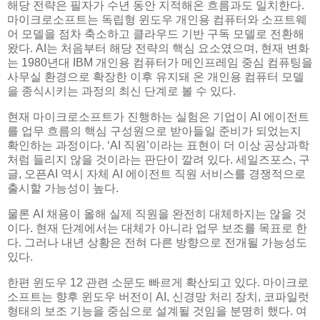
해당 전략은 필자가 수년 동안 지적해온 흐름과도 일치한다.
마이크로소프트는 독립형 윈도우 개인용 컴퓨터와 소프트웨
어 모델을 점차 축소하고 클라우드 기반 구독 모델로 전환해
왔다. AI는 처음부터 해당 전략의 핵심 요소였으며, 현재 변화
는 1980년대 IBM 개인용 컴퓨터가 메인프레임 중심 컴퓨팅을
사무실 환경으로 확장한 이후 유지돼 온 개인용 컴퓨터 모델
을 종식시키는 과정의 최신 단계로 볼 수 있다.
현재 마이크로소프트가 진행하는 실험은 기업이 AI 에이전트
를 업무 흐름의 핵심 구성원으로 받아들일 준비가 되었는지
확인하는 과정이다. ‘AI 직원’이라는 표현이 더 이상 공상과학
처럼 들리지 않을 것이라는 판단이 깔려 있다. 세일즈포스, 구
글, 오픈AI 역시 자체 AI 에이전트 직원 서비스를 경쟁적으로
출시할 가능성이 높다.
물론 AI 채용이 올해 실제 직원을 완전히 대체하지는 않을 것
이다. 현재 단계에서는 대체가 아니라 업무 보조를 목표로 한
다. 그러나 내년 상황은 전혀 다른 방향으로 전개될 가능성도
있다.
한편 윈도우 12 관련 소문도 빠르게 확산되고 있다. 마이크로
소프트는 향후 윈도우 버전이 AI, 신경망 처리 장치, 코파일럿
형태의 보조 기능을 중심으로 설계될 것임을 분명히 했다. 여