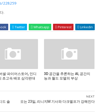
ws/228259
다.
book
Twitter
Whatsapp
Pinterest
Linkedin
버셀·파이어스토어, 인디
3D 공간을 추론하는 AI, 공간지
 초고속 배포 삼각편대
능과 월드 모델의 부상
NEXT
디드 솔
오는 23일, 리니지M 기사와 다크엘프가 강해진다