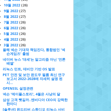
10월 2022
(26)
►
9월 2022
(27)
►
8월 2022
(27)
►
7월 2022
(26)
►
6월 2022
(26)
►
5월 2022
(26)
►
4월 2022
(26)
►
3월 2022
(26)
▼
올해 넥슨 기대작 책임진다, 통합법인 '넥
슨게임즈' 출범
네이버 뉴스 ‘대세’는 알고리즘 아닌 ‘언론
배열’
리눅스 민트, 데비안 기반 OS 발표
PET 안전 및 보안 윈도우 필름 최신 연구
보고서 2022-2028에 자세히 설명 된
시...
OPENSSL 설정관련
넥슨 '메이플스토리', 4월은 사냥의 달
삼성 고객 뺏길까..엔비디아 CEO의 강력한
한마디
[솔루션] 윈드리버 스튜디오 리눅스 서비