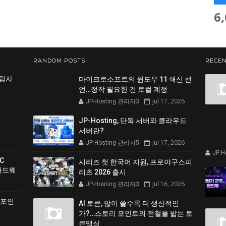
6
RANDOM POSTS
RECEN
그림자
마이크로소프트의 윈도우 11 쇄신 선
언…정작 필요한 건 로컬 계정
Jul 17, 2026
JP-Hosting 관리자3
JP-Hosting, 단독 서버와 클라우드
서버란?
Jul 17, 2026
JP-Hosting 관리자5
JP-
C
시리즈 첫 한국어 지원, 프로야구스피
 하드웨
리츠 2026 출시
Jul 16, 2026
JP-Hosting 관리자3
 포인
AI 토큰, 많이 쓸수록 더 생산적인
가?…스토리 포인트의 전철을 밟는 토
큰맥싱