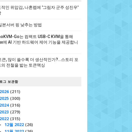
적인 위압감, 나혼렙에 '그림자 군주 성진우'
장
일본서버 핑 낮추는 방법
noKVM-Go는 컴팩트 USB-C KVM을 통해
nux에 AI 기반 하드웨어 제어 기능을 제공합니
 토큰, 많이 쓸수록 더 생산적인가?…스토리 포
의 전철을 밟는 토큰맥싱
로그 보관함
2026
(211)
2025
(300)
2024
(316)
2023
(279)
2022
(315)
12월 2022
(26)
►
11월 2022
(26)
►