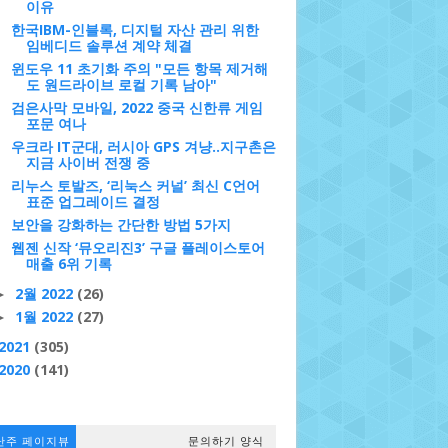
이유
한국IBM-인블록, 디지털 자산 관리 위한
임베디드 솔루션 계약 체결
윈도우 11 초기화 주의 "모든 항목 제거해
도 원드라이브 로컬 기록 남아"
검은사막 모바일, 2022 중국 신한류 게임
포문 여나
우크라 IT군대, 러시아 GPS 겨냥..지구촌은
지금 사이버 전쟁 중
리누스 토발즈, ‘리눅스 커널’ 최신 C언어
표준 업그레이드 결정
보안을 강화하는 간단한 방법 5가지
웹젠 신작 ‘뮤오리진3’ 구글 플레이스토어
매출 6위 기록
2월 2022
(26)
►
1월 2022
(27)
►
2021
(305)
2020
(141)
난주 페이지뷰
문의하기 양식