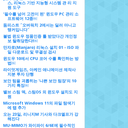
스, 리눅스 기반 지능형 시스템 관 리 지
원 도구
'필수를 넘어 고전이 된' 윈도우 PC 관리 소
프트웨어 12종￼
둠피스트 ˝오버워치 2에서는 딜러 아니고
탱커입니다˝
불법 윈도우 정품인증 툴 받았다간 개인정
보 탈취당한다!￼
만자로(Manjaro) 리눅스 설치 01 - ISO 파
일 다운로드 및 무결성 검사
윈도우 10에서 CPU 코어 수를 확인하는 방
법￼
라이엇게임즈, 아케인 애니메이션 제작사
지분 투자 단행
보안 팀을 괴롭히는 ‘나쁜 보안 팀장’의 10
가지 특징￼
밸브 스팀 덱, 스팀OS 외 윈도우 설치도 지
원
Microsoft Windows 11의 파일 탐색기
에 탭 추가
오는 23일, 리니지M 기사와 다크엘프가 강
해진다
MU-MIMO가 와이파이 6/6E에 필수적인