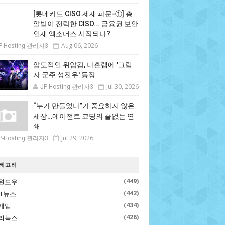
[롯데카드 CISO 제재 파문-①] 총
알받이 전락한 CISO... 금융권 보안
인재 엑소더스 시작되나?
Aug 06, 2026
P-Hosting 관리자3
압도적인 위압감, 나혼렙에 '그림
자 군주 성진우' 등장
Jul 30, 2026
JP-Hosting 관리자3
“누가 만들었나”가 중요하지 않은
세상…에이전트 코딩의 끝없는 연
쇄
Jul 29, 2026
P-Hosting 관리자3
테고리
(449)
윈도우
(442)
IT뉴스
(434)
게임
(426)
리눅스