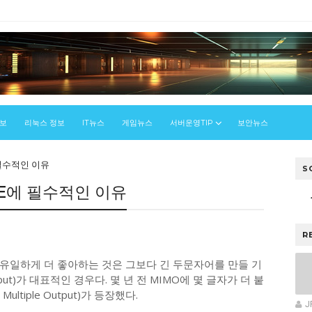
정보
리눅스 정보
IT뉴스
게임뉴스
서버운영TIP
보안뉴스
 필수적인 이유
S
6E에 필수적인 이유
R
유일하게 더 좋아하는 것은 그보다 긴 두문자어를 만들 기
le Output)가 대표적인 경우다. 몇 년 전 MIMO에 몇 글자가 더 붙
t, Multiple Output)가 등장했다.
J