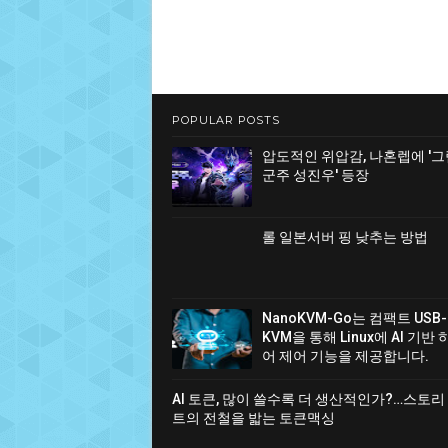
POPULAR POSTS
압도적인 위압감, 나혼렙에 '
군주 성진우' 등장
롤 일본서버 핑 낮추는 방법
NanoKVM-Go는 컴팩트 USB-
KVM을 통해 Linux에 AI 기반
어 제어 기능을 제공합니다.
AI 토큰, 많이 쓸수록 더 생산적인가?…스토리
트의 전철을 밟는 토큰맥싱