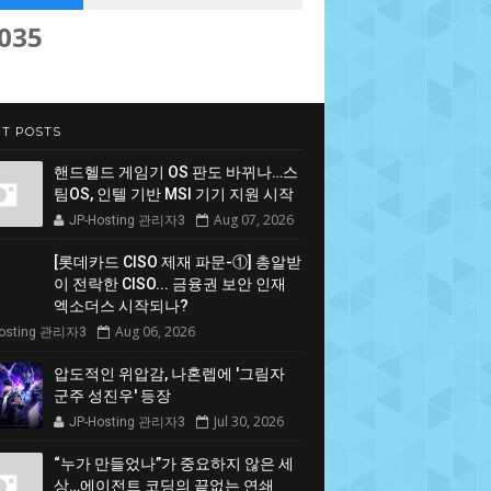
,035
T POSTS
핸드헬드 게임기 OS 판도 바뀌나…스
팀OS, 인텔 기반 MSI 기기 지원 시작
Aug 07, 2026
JP-Hosting 관리자3
[롯데카드 CISO 제재 파문-①] 총알받
이 전락한 CISO... 금융권 보안 인재
엑소더스 시작되나?
Aug 06, 2026
Hosting 관리자3
압도적인 위압감, 나혼렙에 '그림자
군주 성진우' 등장
Jul 30, 2026
JP-Hosting 관리자3
“누가 만들었나”가 중요하지 않은 세
상…에이전트 코딩의 끝없는 연쇄