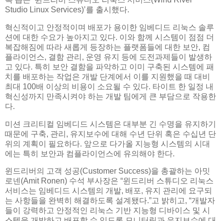
Studio Linux Services)’를 출시했다.
혁신적이고 안정적이며 배포가 용이한 임베디드 리눅스 솔루
션에 대한 수요가 높아지고 있다. 이와 함께 시스템이 점점 더
복잡해짐에 따라 새롭게 등장하는 플랫폼들에 대한 보안, 컴
플라이언스, 결함 관리, 운영 유지 등에 도전과제들이 발생하
고 있다. 특히 보안 결함을 파악하고 이미 구축된 시스템에 패
치를 배포하는 작업은 개발 단계에서 이를 지원했을 때 대비
최대 100배 이상의 비용이 소요될 수 있다. 타이트 한 일정 내
혁신성까지 만족시켜야 하는 개발 팀에게 큰 부담으로 작용한
다.
미션 크리티컬 임베디드 시스템은 대부분 긴 수명을 유지하기
때문에 구축, 관리, 유지보수에 대해 수년 단위 혹은 수십년 단
위의 계획이 필요하다. 앞으로 다가올 지능형 시스템의 시대
에는 특히 보안과 컴플라이언스에 유의해야 한다.
윈드리버의 고객 성공(Customer Success)을 총괄하는 아밋
로넨(Amit Ronen) 수석 부사장은 “윈드리버 스튜디오 리눅스
서비스는 임베디드 시스템의 개발, 배포, 유지 관리에 요구되
는 사항들을 완벽히 해결하도록 설계됐다.”고 밝히고, “개발자
들이 강력하고 안정적인 리눅스 기반 지능형 디바이스 및 시
스템을 개발하고 배포할 수 있도록 모니터링과 유지보수에 대