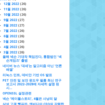
12월 2022
(26)
►
11월 2022
(26)
►
10월 2022
(26)
►
9월 2022
(27)
►
8월 2022
(27)
►
7월 2022
(26)
►
6월 2022
(26)
►
5월 2022
(26)
►
4월 2022
(26)
►
3월 2022
(26)
▼
올해 넥슨 기대작 책임진다, 통합법인 '넥
슨게임즈' 출범
네이버 뉴스 ‘대세’는 알고리즘 아닌 ‘언론
배열’
리눅스 민트, 데비안 기반 OS 발표
PET 안전 및 보안 윈도우 필름 최신 연구
보고서 2022-2028에 자세히 설명 된
시...
OPENSSL 설정관련
넥슨 '메이플스토리', 4월은 사냥의 달
삼성 고객 뺏길까..엔비디아 CEO의 강력한