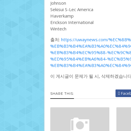
Johnson
Sekisui S-Lec America
Haverkamp
Erickson International
Wintech
출처:
https://uwaynews.com/%EC%8
%EB%B3%B4%EA%B3%A0%EC%84%9C
%EB%B3%B4%EC%95%88-%EC%9C%
%ED%95%84%EB%A6%84-%EC%B5%
%EB%B3%B4%EA%B3%A0%EC%84%9C-
이 게시글이 문제가 될 시, 삭제하겠습니다
Face
SHARE THIS: