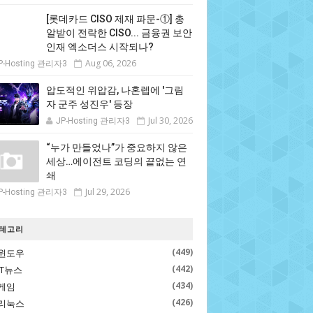
[롯데카드 CISO 제재 파문-①] 총
알받이 전락한 CISO... 금융권 보안
인재 엑소더스 시작되나?
Aug 06, 2026
P-Hosting 관리자3
압도적인 위압감, 나혼렙에 '그림
자 군주 성진우' 등장
Jul 30, 2026
JP-Hosting 관리자3
“누가 만들었나”가 중요하지 않은
세상…에이전트 코딩의 끝없는 연
쇄
Jul 29, 2026
P-Hosting 관리자3
테고리
(449)
윈도우
(442)
IT뉴스
(434)
게임
(426)
리눅스