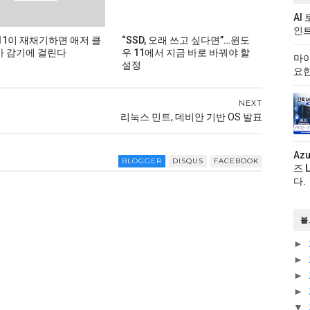
AI
인트
11이 재채기하면 애저 클
“SSD, 오래 쓰고 싶다면”…윈도
 감기에 걸린다
우 11에서 지금 바로 바꿔야 할
마이
설정
요한
NEXT
리눅스 민트, 데비안 기반 OS 발표
Az
BLOGGER
DISQUS
FACEBOOK
즈 
다.
블
►
►
►
►
▼