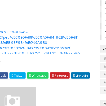
B%9C%EC%9E%A5-
/pet-%EC%95%88%EC%A0%84-%EB%B0%8F-
88%EB%8F%84%EC%9A%B0-
9C%EC%8B%A0-%EC%97%B0%EA%B5%AC-
L
2022-2028%EC%97%90-%EC%9E%90/27842/
.
book
Twitter
Whatsapp
Pinterest
Linkedin
서
P