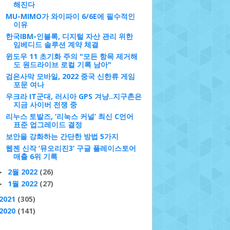
해진다
MU-MIMO가 와이파이 6/6E에 필수적인
이유
한국IBM-인블록, 디지털 자산 관리 위한
임베디드 솔루션 계약 체결
윈도우 11 초기화 주의 "모든 항목 제거해
도 원드라이브 로컬 기록 남아"
검은사막 모바일, 2022 중국 신한류 게임
포문 여나
우크라 IT군대, 러시아 GPS 겨냥..지구촌은
지금 사이버 전쟁 중
리누스 토발즈, ‘리눅스 커널’ 최신 C언어
표준 업그레이드 결정
보안을 강화하는 간단한 방법 5가지
웹젠 신작 ‘뮤오리진3’ 구글 플레이스토어
매출 6위 기록
2월 2022
(26)
►
1월 2022
(27)
►
2021
(305)
2020
(141)