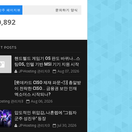
난주 페이지뷰
문의하기 양식
0,892
T POSTS
핸드헬드 게임기 OS 판도 바뀌나…스
팀OS, 인텔 기반 MSI 기기 지원 시작
Aug 07, 2026
JP-Hosting 관리자3
[롯데카드 CISO 제재 파문-①] 총알받
이 전락한 CISO... 금융권 보안 인재
엑소더스 시작되나?
Aug 06, 2026
Hosting 관리자3
압도적인 위압감, 나혼렙에 '그림자
군주 성진우' 등장
Jul 30, 2026
JP-Hosting 관리자3