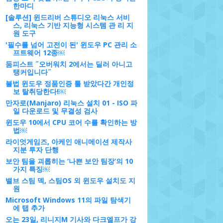
한마디
[솔루션] 윈드리버 스튜디오 리눅스 서비
스, 리눅스 기반 지능형 시스템 관 리 지
원 도구
'필수를 넘어 고전이 된' 윈도우 PC 관리 소
프트웨어 12종￼
둠피스트 ˝오버워치 2에서는 딜러 아니고
탱커입니다˝
불법 윈도우 정품인증 툴 받았다간 개인정
보 탈취당한다!￼
만자로(Manjaro) 리눅스 설치 01 - ISO 파
일 다운로드 및 무결성 검사
윈도우 10에서 CPU 코어 수를 확인하는 방
법￼
라이엇게임즈, 아케인 애니메이션 제작사
지분 투자 단행
보안 팀을 괴롭히는 ‘나쁜 보안 팀장’의 10
가지 특징￼
밸브 스팀 덱, 스팀OS 외 윈도우 설치도 지
원
Microsoft Windows 11의 파일 탐색기
에 탭 추가
오는 23일, 리니지M 기사와 다크엘프가 강