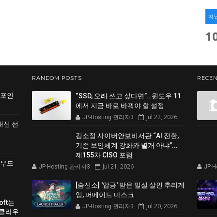
지
1
RANDOM POSTS
RECEN
 포인
“SSD, 오래 쓰고 싶다면”…윈도우 11
에서 지금 바로 바꿔야 할 설정
Jul 22, 2026
JP-Hosting 관리자3
쇄신 선
김소정 사이버안보비서관 “AI 전환,
기존 보안체계 강화와 별개 아냐”...
제155차 CISO 포럼
클라우드
Jul 21, 2026
JP-Hosting 관리자3
JP-
[숨신소] '압긍' 받은 밀실 살인 추리게
임, 머메이드 마스크
soft는
Jul 20, 2026
JP-Hosting 관리자3
 클라우