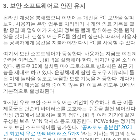
3. 보안 소프트웨어로 안전 유지
온라인 계정은 봉쇄했으니 이번에는 개인용 PC 보안을 살펴
보자. 사용자는 은행 업무를 처리하거나 개인 의료 기록을 열
람 중일 때 멀웨어가 자신의 정보를 몰래 탈취하는 것을 원치
않을 것이다. 랜섬웨어는 PC를 완전히 잠근다. 따라서 사용자
는 공격자에게 몸값을 지불해야만 다시 PC를 사용할 수 있다.
여기서 보안 소프트웨어가 등장한다. 사용자는 지금도 여전히
안티바이러스와 방화벽을 실행해야 한다. 하지만 좋은 소식이
있다. 윈도우 10에 설치된 마이크로소프트 방화벽은 최근 기
능을 제대로 하고 있다. 운영체제에 딸린 윈도우 시큐리티 툴
은 이제 놀라울 정도로 탁월한 보호 기능을 제공한다. 게다가
서드파티 제품을 실행 중이지 않는 한, 이들은 윈도우 10에서
기본적으로 활성화된다.
하지만 유료 보안 소프트웨어는 여전히 유효하다. 최근 이들
제품군은 단순히 바이러스를 보호하는 수준을 훨씬 넘어선다.
악성 광고에서 보호하는 툴과 첨단 방화벽, 여러 기기에 걸친
구성원 보호, VPN 액세스 등도 제공한다. PCWorld는 정기적
으로 보안 소프트웨어를 평가한다.
‘“공짜로도 충분한” 2021
년 최고의 무료 안티바이러스 5가지’
라는 기사는 최고의 선택
지를 망라한다. 윈도우 시큐리티가 있더라도 보안 소프트웨어