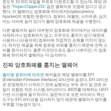
윈도우 10 ISO 파일을 무료로 다운로드할 수 있는데, 해당 파
일은 ‘
Trojan.Clipper.231
’ 같은 맬웨어로 오염돼 있다고 경고
했다. 이 맬웨어는 암호화폐 하이재커(cryptocurrency
hijacker)의 위험한 변종이다. 컴퓨터, 태블릿, 스마트폰, 심지
어는 서버에 숨어 있다가 몰래 암호화폐 채굴을 수행한다.
다른 맬웨어와 달리 대부분의 암호화폐 하이재커는 데이터를
삭제하거나 암호화하지 않고, 아무것도 훔치지 않기 때문에
사용자나 (사용자의) 컴퓨터에 직접적인 손해를 끼치지 않는
다. 하지만 채굴을 위해 컴퓨팅 파워를 훔치기 때문에 전력 소
비를 증가시킨다. 물론 이것만으로도 몹시 나쁘지만, 이 암호
화폐 하이재커 맬웨어는 더 심각하다.
진짜 암호화폐를 훔치는 맬웨어
블리핑 컴퓨터에 따르면
해커들은 해당 맬웨어를 EFI
(Extensible Firmware Interface) 파티션에 숨겼다. EFI 파티션
은 운영체제가 시작되기 전에 실행되는 부트 로더 및 관련 파
일이 포함된 작은 시스템 파티션이다. BIOS를 대체하는 UEFI
기반 시스템에 필수적이다. 일반적으로 표준 바이러스 백신
도구는 EFI 파티션을 검사하지 않기 때문에 맬웨어가 탐지를
우회할 가능성이 있다.