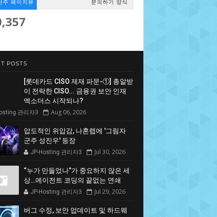
난주 페이지뷰
문의하기 양식
0,357
T POSTS
[롯데카드 CISO 제재 파문-①] 총알받
이 전락한 CISO... 금융권 보안 인재
엑소더스 시작되나?
Aug 06, 2026
Hosting 관리자3
압도적인 위압감, 나혼렙에 '그림자
군주 성진우' 등장
Jul 30, 2026
JP-Hosting 관리자3
“누가 만들었나”가 중요하지 않은 세
상…에이전트 코딩의 끝없는 연쇄
Jul 29, 2026
JP-Hosting 관리자3
버그 수정, 보안 업데이트 및 하드웨