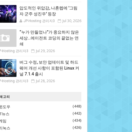
압도적인 위압감, 나혼렙에 '그림
자 군주 성진우' 등장
Jul 30, 2026
JP-Hosting 관리자3
“누가 만들었나”가 중요하지 않은
세상…에이전트 코딩의 끝없는 연
쇄
Jul 29, 2026
P-Hosting 관리자3
버그 수정, 보안 업데이트 및 하드
웨어 개선 사항이 포함된 Linux 커
널 7.1.4 출시
Jul 28, 2026
P-Hosting 관리자3
테고리
(448)
윈도우
(442)
IT뉴스
(434)
게임
(426)
리눅스