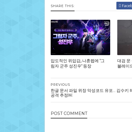
Face
SHARE THIS:
압도적인 위압감, 나혼렙에 '그
대검 문
림자 군주 성진우' 등장
블레이드,
PREVIOUS
한글 문서 파일 위장 악성코드 유포... 김수키
공격 추정￼
POST
COMMENT