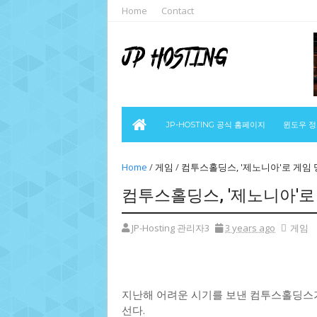
Home
Contact
JP-HOSTING 공식 홈페이지
윈도우 
Home
/
게임
/
컴투스홀딩스, '제노니아'로 게임
컴투스홀딩스, '제노니아'로
JP-Hosting 관리자3
3 years ago
게임
지난해 어려운 시기를 보낸 컴투스홀딩스가
선다.