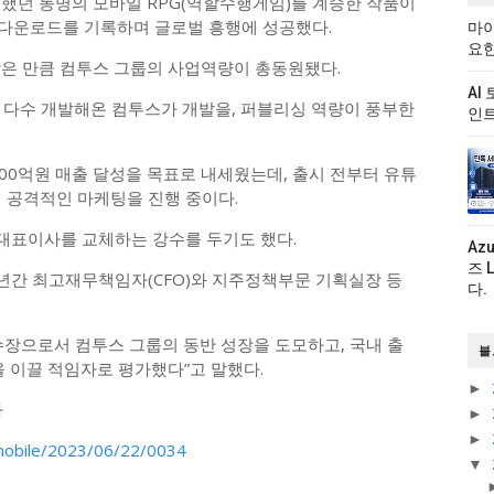
시했던 동명의 모바일 RPG(역할수행게임)를 계승한 작품이
만 다운로드를 기록하며 글로벌 흥행에 성공했다.
마이
요한
받은 만큼 컴투스 그룹의 사업역량이 총동원됐다.
AI
르를 다수 개발해온 컴투스가 개발을, 퍼블리싱 역량이 풍부한
인트
00억원 매출 달성을 목표로 내세웠는데, 출시 전부터 유튜
까지 공격적인 마케팅을 진행 중이다.
대표이사를 교체하는 강수를 두기도 했다.
Az
즈 
년간 최고재무책임자(CFO)와 지주정책부문 기획실장 등
다.
수장으로서 컴투스 그룹의 동반 성장을 도모하고, 국내 출
블
을 이끌 적임자로 평가했다”고 말했다.
►
다
►
►
e/mobile/2023/06/22/0034
▼