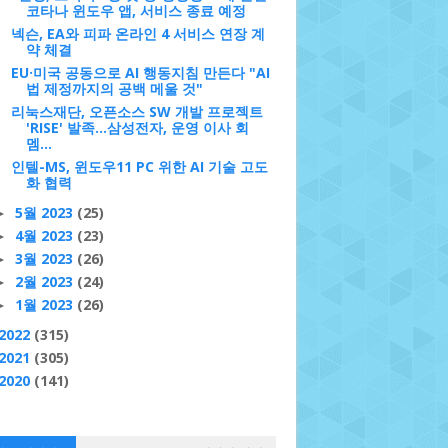
코타나 윈도우 앱, 서비스 종료 예정
넥슨, EA와 피파 온라인 4 서비스 연장 계
약 체결
EU·미국 공동으로 AI 행동지침 만든다 "AI
법 제정까지의 공백 메울 것"
리눅스재단, 오픈소스 SW 개발 프로젝트
'RISE' 발족...삼성전자, 운영 이사 회
멤...
인텔-MS, 윈도우11 PC 위한 AI 기술 고도
화 협력
5월 2023
(25)
►
4월 2023
(23)
►
3월 2023
(26)
►
2월 2023
(24)
►
1월 2023
(26)
►
2022
(315)
2021
(305)
2020
(141)