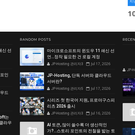
지
1
RANDOM POSTS
RECEN
쇄신 선
마이크로소프트의 윈도우 11 쇄신 선
언…정작 필요한 건 로컬 계정
Jul 17, 2026
JP-Hosting 관리자3
JP-
 포인
JP-Hosting, 단독 서버와 클라우드
서버란?
Jul 17, 2026
JP-Hosting 관리자5
클라우드
시리즈 첫 한국어 지원, 프로야구스피
리츠 2026 출시
Jul 16, 2026
JP-Hosting 관리자3
soft는
 클라우
AI 토큰, 많이 쓸수록 더 생산적인
가?…스토리 포인트의 전철을 밟는 토