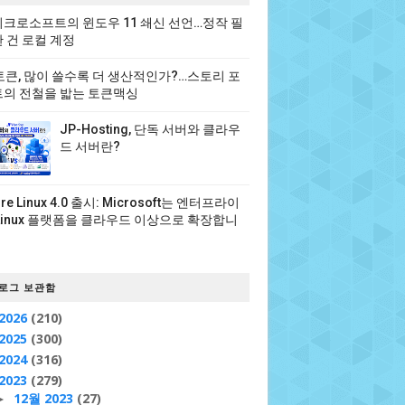
크로소프트의 윈도우 11 쇄신 선언…정작 필
 건 로컬 계정
 토큰, 많이 쓸수록 더 생산적인가?…스토리 포
의 전철을 밟는 토큰맥싱
JP-Hosting, 단독 서버와 클라우
드 서버란?
ure Linux 4.0 출시: Microsoft는 엔터프라이
Linux 플랫폼을 클라우드 이상으로 확장합니
로그 보관함
2026
(210)
2025
(300)
2024
(316)
2023
(279)
12월 2023
(27)
►