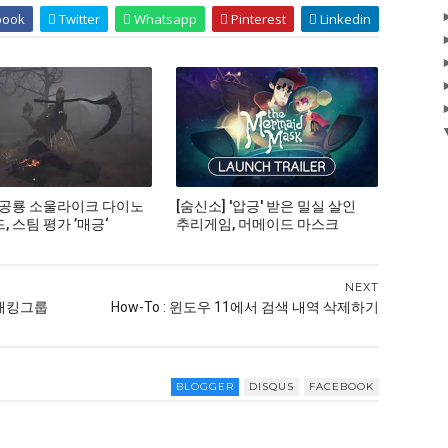
book
Twitter
Whatsapp
Pinterest
Linkedin
 공룡 소울라이크 다이노
[숨신소] '압긍' 받은 밀실 살인
 스팀 평가 ’매긍‘
추리게임, 머메이드 마스크
NEXT
 해킹그룹
How-To : 윈도우 11에서 검색 내역 삭제하기
BLOGGER
DISQUS
FACEBOOK