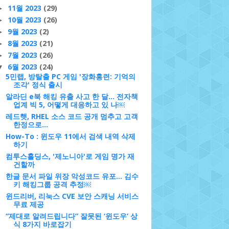
11월 2023
(29)
►
10월 2023
(26)
►
9월 2023
(2)
►
8월 2023
(21)
►
7월 2023
(26)
►
6월 2023
(24)
▼
5민랩, 방탈출 PC 게임 '장화홍련: 기억의
조각' 정식 출시
알라딘 e북 해킹 유출 사고 한 달... 전자책
업계 빅 5, 어떻게 대응하고 있 나￼
레드햇, RHEL 소스 코드 공개 멈추고 고객
한정으로…
How-To : 윈도우 11에서 검색 내역 삭제
하기
컴투스홀딩스, '제노니아'로 게임 명가 재
건할까
한글 문서 파일 위장 악성코드 유포... 김수
키 해킹그룹 공격 추정￼
윈드리버, 리눅스 CVE 보안 스캐닝 서비스
무료 제공
“제대로 알려드립니다” 잘못된 ‘윈도우’ 상
식 8가지 바로잡기