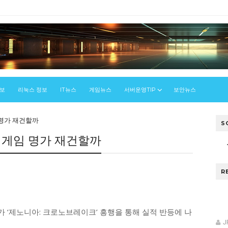
정보
리눅스 정보
IT뉴스
게임뉴스
서버운영TIP
보안뉴스
 명가 재건할까
S
 게임 명가 재건할까
R
 ‘제노니아: 크로노브레이크’ 흥행을 통해 실적 반등에 나
J