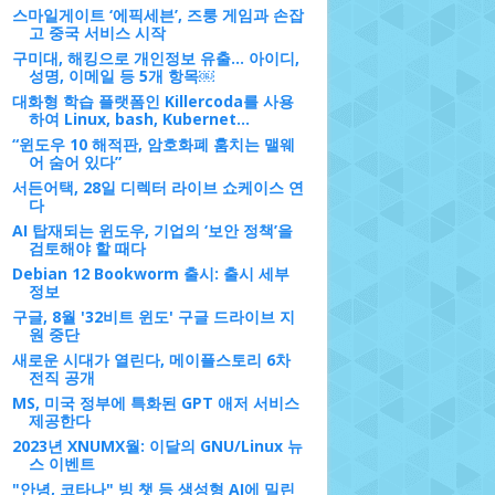
스마일게이트 ‘에픽세븐’, 즈룽 게임과 손잡
고 중국 서비스 시작
구미대, 해킹으로 개인정보 유출... 아이디,
성명, 이메일 등 5개 항목￼
대화형 학습 플랫폼인 Killercoda를 사용
하여 Linux, bash, Kubernet...
“윈도우 10 해적판, 암호화폐 훔치는 맬웨
어 숨어 있다”
서든어택, 28일 디렉터 라이브 쇼케이스 연
다
AI 탑재되는 윈도우, 기업의 ‘보안 정책’을
검토해야 할 때다
Debian 12 Bookworm 출시: 출시 세부
정보
구글, 8월 '32비트 윈도' 구글 드라이브 지
원 중단
새로운 시대가 열린다, 메이플스토리 6차
전직 공개
MS, 미국 정부에 특화된 GPT 애저 서비스
제공한다
2023년 XNUMX월: 이달의 GNU/Linux 뉴
스 이벤트
"안녕, 코타나" 빙 챗 등 생성형 AI에 밀린