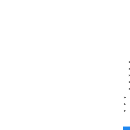
►
►
►