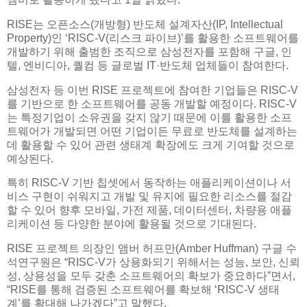
RISE는 오픈소스(개방형) 반도체 설계자산(IP, Intellectual
Property)인 ‘RISC-V(리스크 파이브)’를 활용한 소프트웨어를
개발하기 위해 출범한 조직으로 삼성전자를 포함해 구글, 인
텔, 엔비디아, 퀄컴 등 글로벌 IT·반도체 업체들이 참여한다.
삼성전자 등 이번 RISE 프로젝트에 참여한 기업들은 RISC-V
를 기반으로 한 소프트웨어를 공동 개발할 예정이다. RISC-V
는 특정기업이 소유권을 갖지 않기 때문에 이를 활용한 소프
트웨어가 개발되면 어떤 기업이든 무료로 반도체를 설계하는
데 활용할 수 있어 관련 생태계 확장에도 크게 기여할 것으로
예상된다.
특히 RISC-V 기반 칩셋에서 동작하는 애플리케이션이나 서
비스 구현이 쉬워지고 개발 및 유지에 필요한 리소스를 절감
할 수 있어 향후 모바일, 가전 제품, 데이터센터, 차량용 애플
리케이션 등 다양한 분야에 활용될 것으로 기대된다.
RISE 프로젝트 의장인 앰버 허프만(Amber Huffman) 구글 수
석연구원은 “RISC-V가 상용화되기 위해서는 성능, 보안, 신뢰
성, 상용성을 모두 갖춘 소프트웨어의 확보가 중요하다”면서,
“RISE를 통해 검증된 소프트웨어를 확보해 ‘RISC-V 생태
계’를 확대해 나가겠다”고 말했다.