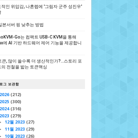
적인 위압감, 나혼렙에 '그림자 군주 성진우'
장
일본서버 핑 낮추는 방법
noKVM-Go는 컴팩트 USB-C KVM을 통해
nux에 AI 기반 하드웨어 제어 기능을 제공합니
 토큰, 많이 쓸수록 더 생산적인가?…스토리 포
의 전철을 밟는 토큰맥싱
로그 보관함
2026
(212)
2025
(300)
2024
(316)
2023
(279)
12월 2023
(27)
►
11월 2023
(29)
►
10월 2023
(26)
►