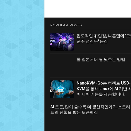
POPULAR POSTS
압도적인 위압감, 나혼렙에 '
군주 성진우' 등장
롤 일본서버 핑 낮추는 방법
NanoKVM-Go는 컴팩트 USB-
KVM을 통해 Linux에 AI 기반
어 제어 기능을 제공합니다.
AI 토큰, 많이 쓸수록 더 생산적인가?…스토리
트의 전철을 밟는 토큰맥싱