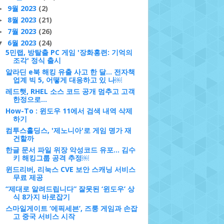
9월 2023
(2)
►
8월 2023
(21)
►
7월 2023
(26)
►
6월 2023
(24)
▼
5민랩, 방탈출 PC 게임 '장화홍련: 기억의
조각' 정식 출시
알라딘 e북 해킹 유출 사고 한 달... 전자책
업계 빅 5, 어떻게 대응하고 있 나￼
레드햇, RHEL 소스 코드 공개 멈추고 고객
한정으로…
How-To : 윈도우 11에서 검색 내역 삭제
하기
컴투스홀딩스, '제노니아'로 게임 명가 재
건할까
한글 문서 파일 위장 악성코드 유포... 김수
키 해킹그룹 공격 추정￼
윈드리버, 리눅스 CVE 보안 스캐닝 서비스
무료 제공
“제대로 알려드립니다” 잘못된 ‘윈도우’ 상
식 8가지 바로잡기
스마일게이트 ‘에픽세븐’, 즈룽 게임과 손잡
고 중국 서비스 시작