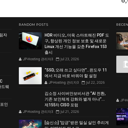
RANDOM POSTS
RECEN
그림자
HDR 비디오, 더욱 스마트해진 PDF 도
구, 향상된 개인 정보 보호 및 새로운
Linux 개선 기능을 갖춘 Firefox 153
출시
Jul 23, 2026
JP-Hosting 관리자3
“SSD, 오래 쓰고 싶다면”…윈도우 11
에서 지금 바로 바꿔야 할 설정
C
Jul 22, 2026
JP-Hosting 관리자3
 하드웨
김소정 사이버안보비서관 “AI 전환,
기존 보안체계 강화와 별개 아냐”...
JP-
 포인
제155차 CISO 포럼
Jul 21, 2026
JP-Hosting 관리자3
[숨신소] '압긍' 받은 밀실 살인 추리게