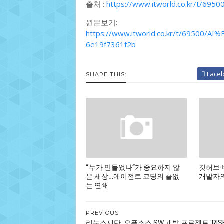
출처 :
https://www.itworld.co.kr/t/6
원문보기:
https://www.itworld.co.kr/t/69500
6e19f7361f2b
Face
SHARE THIS:
“누가 만들었나”가 중요하지 않
깃허브·
은 세상…에이전트 코딩의 끝없
개발자의
는 연쇄
PREVIOUS
리눅스재단, 오픈소스 SW 개발 프로젝트 'RISE'