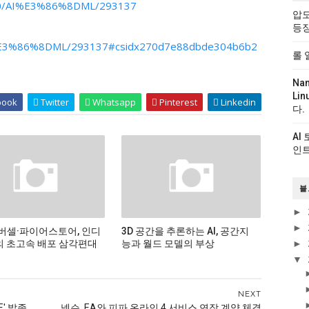
9500/AI%E3%86%8DML/293137
압도
등
/AI%E3%86%8DML/293137#csidx270d7e88dbde304b6b2
롤 
Na
Li
book
Twitter
Whatsapp
Pinterest
Linkedin
다.
AI
인트
블
►
►
버셀·파이어스토어, 인디
3D 공간을 추론하는 AI, 공간지
 초고속 배포 삼각편대
능과 월드 모델의 부상
►
▼
NEXT
 발족...
넥슨, EA와 피파 온라인 4 서비스 연장 계약 체결