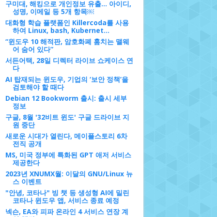
구미대, 해킹으로 개인정보 유출... 아이디,
성명, 이메일 등 5개 항목￼
대화형 학습 플랫폼인 Killercoda를 사용
하여 Linux, bash, Kubernet...
“윈도우 10 해적판, 암호화폐 훔치는 맬웨
어 숨어 있다”
서든어택, 28일 디렉터 라이브 쇼케이스 연
다
AI 탑재되는 윈도우, 기업의 ‘보안 정책’을
검토해야 할 때다
Debian 12 Bookworm 출시: 출시 세부
정보
구글, 8월 '32비트 윈도' 구글 드라이브 지
원 중단
새로운 시대가 열린다, 메이플스토리 6차
전직 공개
MS, 미국 정부에 특화된 GPT 애저 서비스
제공한다
2023년 XNUMX월: 이달의 GNU/Linux 뉴
스 이벤트
"안녕, 코타나" 빙 챗 등 생성형 AI에 밀린
코타나 윈도우 앱, 서비스 종료 예정
넥슨, EA와 피파 온라인 4 서비스 연장 계