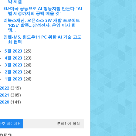
약 체결
EU·미국 공동으로 AI 행동지침 만든다 "AI
법 제정까지의 공백 메울 것"
리눅스재단, 오픈소스 SW 개발 프로젝트
'RISE' 발족...삼성전자, 운영 이사 회
멤...
인텔-MS, 윈도우11 PC 위한 AI 기술 고도
화 협력
5월 2023
(25)
►
4월 2023
(23)
►
3월 2023
(26)
►
2월 2023
(24)
►
1월 2023
(26)
►
2022
(315)
2021
(305)
2020
(141)
난주 페이지뷰
문의하기 양식
,052