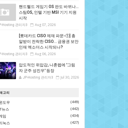
핸드헬드 게임기 OS 판도 바뀌나…
스팀OS, 인텔 기반 MSI 기기 지원
시작
Aug 07, 2026
P-Hosting 관리자3
[롯데카드 CISO 제재 파문-①] 총
알받이 전락한 CISO... 금융권 보안
인재 엑소더스 시작되나?
Aug 06, 2026
P-Hosting 관리자3
압도적인 위압감, 나혼렙에 '그림
자 군주 성진우' 등장
Jul 30, 2026
JP-Hosting 관리자3
테고리
(449)
윈도우
(442)
IT뉴스
(434)
게임
(427)
리눅스