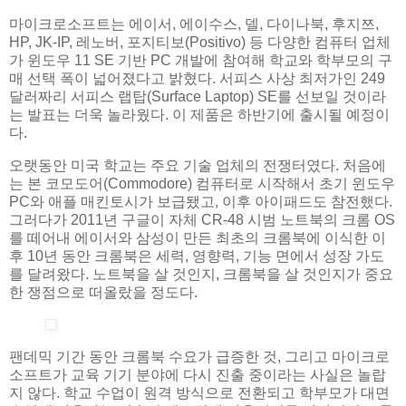
마이크로소프트는 에이서, 에이수스, 델, 다이나북, 후지쯔,
HP, JK-IP, 레노버, 포지티보(Positivo) 등 다양한 컴퓨터 업체
가 윈도우 11 SE 기반 PC 개발에 참여해 학교와 학부모의 구
매 선택 폭이 넓어졌다고 밝혔다. 서피스 사상 최저가인 249
달러짜리 서피스 랩탑(Surface Laptop) SE를 선보일 것이라
는 발표는 더욱 놀라웠다. 이 제품은 하반기에 출시될 예정이
다.
오랫동안 미국 학교는 주요 기술 업체의 전쟁터였다. 처음에
는 본 코모도어(Commodore) 컴퓨터로 시작해서 초기 윈도우
PC와 애플 매킨토시가 보급됐고, 이후 아이패드도 참전했다.
그러다가 2011년 구글이 자체 CR-48 시범 노트북의 크롬 OS
를 떼어내 에이서와 삼성이 만든 최초의 크롬북에 이식한 이
후 10년 동안 크롬북은 세력, 영향력, 기능 면에서 성장 가도
를 달려왔다. 노트북을 살 것인지, 크롬북을 살 것인지가 중요
한 쟁점으로 떠올랐을 정도다.
팬데믹 기간 동안 크롬북 수요가 급증한 것, 그리고 마이크로
소프트가 교육 기기 분야에 다시 진출 중이라는 사실은 놀랍
지 않다. 학교 수업이 원격 방식으로 전환되고 학부모가 대면