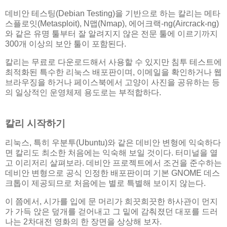
데비안 테스팅(Debian Testing)을 기반으로 하는 칼리는 메타
스플로잇(Metasploit), N맵(Nmap), 에어크랙-ng(Aircrack-ng)
와 같은 유명 툴부터 잘 알려지지 않은 전문 툴에 이르기까지
300개 이상의 보안 툴이 포함된다.
칼리는 무료로 다운로드해서 사용할 수 있지만 침투 테스트에
최적화된 특수한 리눅스 배포판이며, 이메일을 확인하거나 웹
브라우징을 하거나 페이스북에서 고양이 사진을 공유하는 등
의 일상적인 운영체제 용도로는 부적합하다.
칼리 시작하기
리눅스, 특히 우분투(Ubuntu)와 같은 데비안 변형에 익숙하다
면 칼리도 최소한 처음에는 익숙해 보일 것이다. 터미널을 열
고 이리저리 살펴보라. 데비안 프로젝트에서 조건을 준수하는
데비안 변형으로 공식 인정한 배포판이며 기본 GNOME 데스
크톱이 제공되므로 처음에는 별로 특별해 보이지 않는다.
이 쯤에서, 시가를 입에 문 머리가 희끗희끗한 하사관이 먼지
가 가득 앉은 덮개를 걷어내고 그 밑에 감춰졌던 대포를 드러
나는 2차대전 영화의 한 장면을 상상해 보자.