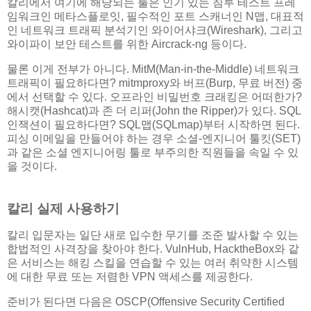
칼리에서 여기에 해당되는 툴은 인기 있는 침투 테스트 프레
임워크인 메타스플로잇, 필수적인 포트 스캐너인 N맵, 대표적
인 네트워크 트래픽 분석기인 와이어샤크(Wireshark), 그리고
와이파이 보안 테스트를 위한 Aircrack-ng 등이다.
물론 이게 전부가 아니다. MitM(Man-in-the-Middle) 네트워크
트래픽이 필요하다면? mitmproxy와 버프(Burp, 무료 버전) 중
에서 선택할 수 있다. 오프라인 비밀번호 크래킹은 어떠한가?
해시캣(Hashcat)과 존 더 리퍼(John the Ripper)가 있다. SQL
인잭션이 필요하다면? SQL맵(SQLmap)부터 시작하면 된다.
피싱 이메일을 만들어야 하는 경우 소셜-엔지니어 툴킷(SET)
과 같은 소셜 엔지니어링 툴로 부주의한 직원들을 속일 수 있
을 것이다.
칼리 실제 사용하기
칼리 입문자는 일단 새로 입수한 무기를 조준 발사할 수 있는
합법적인 사격장을 찾아야 한다. VulnHub, HacktheBox와 같
은 서비스는 해킹 스킬을 연습할 수 있는 여러 취약한 시스템
에 대한 무료 또는 저렴한 VPN 액세스를 제공한다.
준비가 된다면 다음은 OSCP(Offensive Security Certified