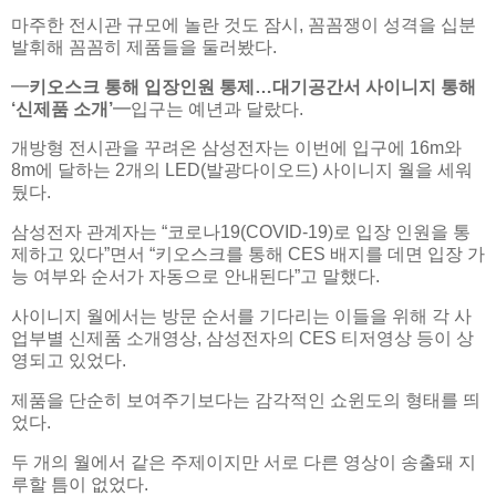
마주한 전시관 규모에 놀란 것도 잠시, 꼼꼼쟁이 성격을 십분
발휘해 꼼꼼히 제품들을 둘러봤다.
━
키오스크 통해 입장인원 통제…대기공간서 사이니지 통해
‘신제품 소개’
━입구는 예년과 달랐다.
개방형 전시관을 꾸려온 삼성전자는 이번에 입구에 16m와
8m에 달하는 2개의 LED(발광다이오드) 사이니지 월을 세워
뒀다.
삼성전자 관계자는 “코로나19(COVID-19)로 입장 인원을 통
제하고 있다”면서 “키오스크를 통해 CES 배지를 데면 입장 가
능 여부와 순서가 자동으로 안내된다”고 말했다.
사이니지 월에서는 방문 순서를 기다리는 이들을 위해 각 사
업부별 신제품 소개영상, 삼성전자의 CES 티저영상 등이 상
영되고 있었다.
제품을 단순히 보여주기보다는 감각적인 쇼윈도의 형태를 띄
었다.
두 개의 월에서 같은 주제이지만 서로 다른 영상이 송출돼 지
루할 틈이 없었다.