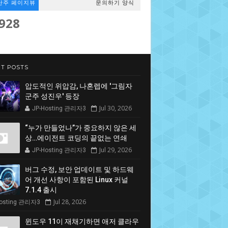
난주 페이지뷰
문의하기 양식
,928
T POSTS
압도적인 위압감, 나혼렙에 '그림자
군주 성진우' 등장
Jul 30, 2026
JP-Hosting 관리자3
“누가 만들었나”가 중요하지 않은 세
상…에이전트 코딩의 끝없는 연쇄
Jul 29, 2026
JP-Hosting 관리자3
버그 수정, 보안 업데이트 및 하드웨
어 개선 사항이 포함된 Linux 커널
7.1.4 출시
Jul 28, 2026
Hosting 관리자3
윈도우 11이 재채기하면 애저 클라우