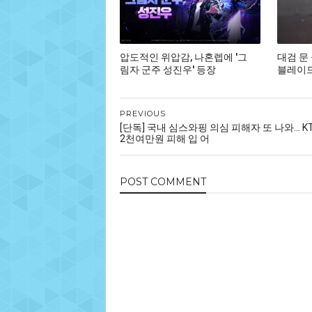
압도적인 위압감, 나혼렙에 '그
대검 문
림자 군주 성진우' 등장
블레이드,
PREVIOUS
[단독] 국내 심스와핑 의심 피해자 또 나와... 
2천여만원 피해 입 어
POST
COMMENT