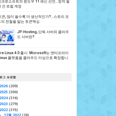
크로소프트의 윈도우 11 쇄신 선언…정작 필
 건 로컬 계정
 토큰, 많이 쓸수록 더 생산적인가?…스토리 포
의 전철을 밟는 토큰맥싱
JP-Hosting, 단독 서버와 클라우
드 서버란?
ure Linux 4.0 출시: Microsoft는 엔터프라이
Linux 플랫폼을 클라우드 이상으로 확장합니
로그 보관함
2026
(209)
2025
(300)
2024
(316)
2023
(279)
2022
(315)
12월 2022
(26)
►