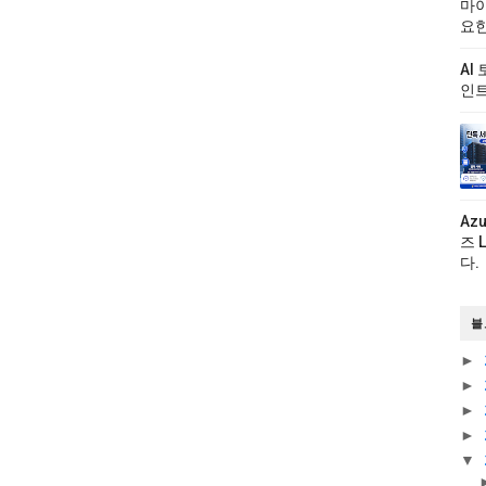
마이
요한
AI
인트
Az
즈 
다.
블
►
►
►
►
▼