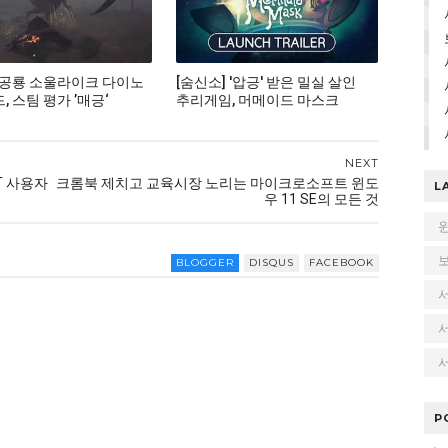
 공룡 소울라이크 다이노
[숨신소] '압긍' 받은 밀실 살인
 스팀 평가 ’매긍‘
추리게임, 머메이드 마스크
NEXT
KT 사용자
크롬북 제치고 교육시장 노리는 마이크로소프트 윈도
L
우 11 SE의 모든 것
BLOGGER
DISQUS
FACEBOOK
서
P