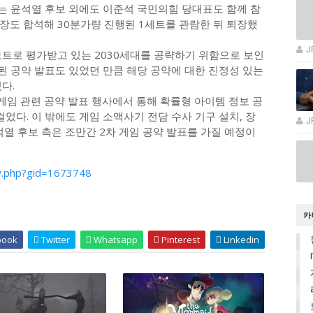
에는 윤석열 후보 외에도 이준석 국민의힘 당대표도 함께 참
장도 합석해 30분가량 진행된 1세트를 관람한 뒤 퇴장했
J
보트로 평가받고 있는 2030세대를 공략하기 위함으로 보인
된 공약 발표도 있었던 만큼 해당 공약에 대한 진정성 있는
다.
 게임 관련 공약 발표 행사에서 통해 확률형 아이템 정보 공
었다. 이 밖에도 게임 소액사기 전담 수사 기구 설치, 장
J
석열 후보 측은 조만간 2차 게임 공약 발표를 가질 예정이
w.php?gid=1673748
카
book
Twitter
Whatsapp
Pinterest
Linkedin