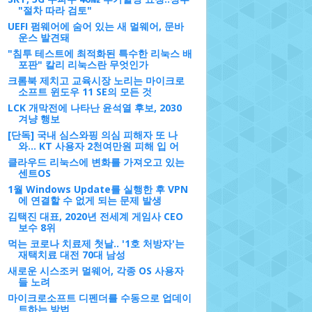
"절차 따라 검토"
UEFI 펌웨어에 숨어 있는 새 멀웨어, 문바
운스 발견돼
"침투 테스트에 최적화된 특수한 리눅스 배
포판" 칼리 리눅스란 무엇인가
크롬북 제치고 교육시장 노리는 마이크로
소프트 윈도우 11 SE의 모든 것
LCK 개막전에 나타난 윤석열 후보, 2030
겨냥 행보
[단독] 국내 심스와핑 의심 피해자 또 나
와... KT 사용자 2천여만원 피해 입 어
클라우드 리눅스에 변화를 가져오고 있는
센트OS
1월 Windows Update를 실행한 후 VPN
에 연결할 수 없게 되는 문제 발생
김택진 대표, 2020년 전세계 게임사 CEO
보수 8위
먹는 코로나 치료제 첫날.. '1호 처방자'는
재택치료 대전 70대 남성
새로운 시스조커 멀웨어, 각종 OS 사용자
들 노려
마이크로소프트 디펜더를 수동으로 업데이
트하는 방법