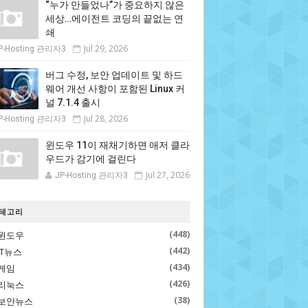
“누가 만들었나”가 중요하지 않은
세상…에이전트 코딩의 끝없는 연
쇄
Jul 29, 2026
P-Hosting 관리자3
버그 수정, 보안 업데이트 및 하드
웨어 개선 사항이 포함된 Linux 커
널 7.1.4 출시
Jul 28, 2026
P-Hosting 관리자3
윈도우 11이 재채기하면 애저 클라
우드가 감기에 걸린다
Jul 27, 2026
JP-Hosting 관리자3
테고리
(448)
윈도우
(442)
IT뉴스
(434)
게임
(426)
리눅스
(38)
보안뉴스