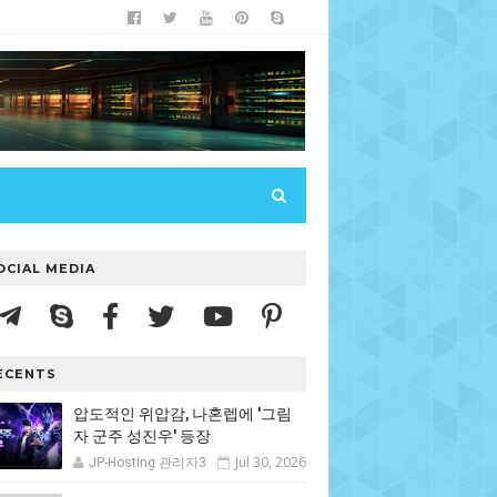
OCIAL MEDIA
ECENTS
압도적인 위압감, 나혼렙에 '그림
자 군주 성진우' 등장
Jul 30, 2026
JP-Hosting 관리자3