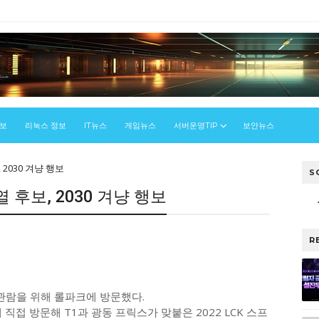
정보
리눅스 정보
IT뉴스
게임뉴스
서버운영TIP
보안뉴스
2030 겨냥 행보
S
 후보, 2030 겨냥 행보
R
관람을 위해 롤파크에 방문했다.
 직접 방문해 T1과 광동 프릭스가 맞붙은 2022 LCK 스프