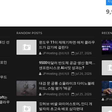
지
9
RANDOM POSTS
RECEN
쇄신 선
윈도우 11이 재채기하면 애저 클라우
드가 감기에 걸린다
Jul 27, 2026
JP-Hosting 관리자3
 포인
9500억달러 반도체 공급·생산 협력...
샌프란시스코 AI서밋 성과는?
Jul 26, 2026
JP-Hosting 관리자3
클라우드
대검 문 공룡 소울라이크 다이노블레
이드, 스팀 평가 ’매긍‘
Jul 25, 2026
JP-Hosting 관리자3
soft는
JP-
 클라우
깃허브·버셀·파이어스토어, 인디 개
발자의 초고속 배포 삼각편대