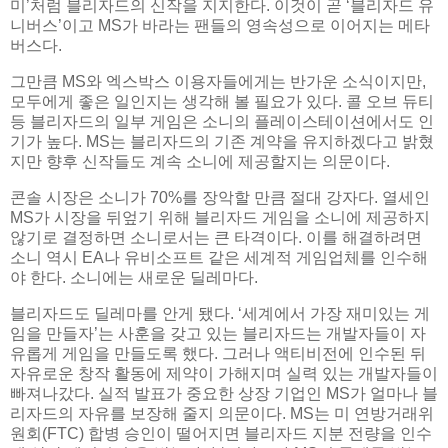
미’처럼 블리자드의 신작을 지지한다. 이것이 곧 ‘블리자드 유
니버스’이고 MS가 바라는 팬들의 영속성으로 이어지는 메타
버스다.
그만큼 MS와 엑스박스 이용자들에게는 반가운 소식이지만,
모두에게 좋은 일인지는 생각해 볼 필요가 있다. 콜 오브 듀티
등 블리자드의 일부 게임은 소니의 플레이스테이션에서도 인
기가 높다. MS는 블리자드의 기존 계약을 유지하겠다고 밝혔
지만 향후 신작들도 계속 소니에 제공할지는 의문이다.
콘솔 시장은 소니가 70%를 장악할 만큼 절대 강자다. 열세인
MS가 시장을 뒤엎기 위해 블리자드 게임을 소니에 제공하지
않기로 결정하면 소니로서는 큰 타격이다. 이를 해결하려면
소니 역시 EA나 유비소프트 같은 세계적 게임업체를 인수해
야 한다. 소니에는 새로운 딜레마다.
블리자드도 딜레마를 안게 됐다. ‘세계에서 가장 재미있는 게
임을 만들자’는 사훈을 갖고 있는 블리자드는 개발자들이 자
유롭게 게임을 만들도록 했다. 그러나 액티비전에 인수된 뒤
자유로운 창작 활동에 제약이 가해지며 실력 있는 개발자들이
빠져나갔다. 실적 발표가 중요한 상장 기업인 MS가 얼마나 블
리자드의 자유를 보장해 줄지 의문이다. MS는 미 연방거래위
원회(FTC) 합병 승인이 떨어지면 블리자드 지분 전량을 인수