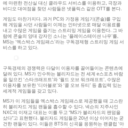
에 마련한 전산실 대신 클라우드 서비스를 이용하고, 극장과
비디오 대여점을 찾던 사람들은 넷플릭스 같은 OTT를 본다.
게임도 마찬가지다. 과거 PC와 가정용 게임기(콘솔)를 구입
해 게임을 사던 사람들이 이제는 인터넷으로 매달 이용료를
내고 수많은 게임을 즐기는 스트리밍 게임을 이용한다. 그 바
람에 콘솔의 양대 강자인 소니는 ‘플레이스테이션 나우’를,
MS는 ‘엑스박스 게임패스’라는 구독경제형 스트리밍 게임 서
비스를 하고 있다.
구독경제의 경쟁력은 다달이 이용자를 끌어들이는 콘텐츠에
달려 있다. MS가 인수하는 블리자드는 전 세계 e스포츠 바람
을 일으킨 ‘스타크래프트’와 ‘월드 오브 워크래프트’, 수많은
이용자를 보유한 ‘디아블로’와 ‘콜 오브 듀티’ 등 흡입력 있는
세계적 게임들을 갖고 있다.
MS가 이 게임들을 엑스박스 게임패스로 제공했을 때 고스란
히 블리자드 게임 팬들을 흡수할 수 있다. 넥슨의 지주사인
NXC의 이재교 대표는 이를 두고 “MS가 블리자드의 팬덤을
샀다”고 표현했다. 블리자드 게임들은 20년 이상 이어지는 굳
건한 팬들이 있다. 이들은 BTS의 신곡을 응원하는 팬클럽 ‘아