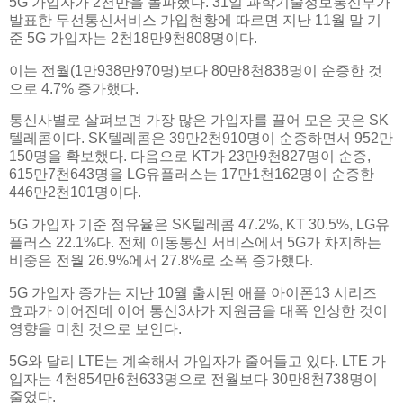
5G 가입자가 2천만을 돌파했다. 31일 과학기술정보통신부가
발표한 무선통신서비스 가입현황에 따르면 지난 11월 말 기
준 5G 가입자는 2천18만9천808명이다.
이는 전월(1만938만970명)보다 80만8천838명이 순증한 것
으로 4.7% 증가했다.
통신사별로 살펴보면 가장 많은 가입자를 끌어 모은 곳은 SK
텔레콤이다. SK텔레콤은 39만2천910명이 순증하면서 952만
150명을 확보했다. 다음으로 KT가 23만9천827명이 순증,
615만7천643명을 LG유플러스는 17만1천162명이 순증한
446만2천101명이다.
5G 가입자 기준 점유율은 SK텔레콤 47.2%, KT 30.5%, LG유
플러스 22.1%다. 전체 이동통신 서비스에서 5G가 차지하는
비중은 전월 26.9%에서 27.8%로 소폭 증가했다.
5G 가입자 증가는 지난 10월 출시된 애플 아이폰13 시리즈
효과가 이어진데 이어 통신3사가 지원금을 대폭 인상한 것이
영향을 미친 것으로 보인다.
5G와 달리 LTE는 계속해서 가입자가 줄어들고 있다. LTE 가
입자는 4천854만6천633명으로 전월보다 30만8천738명이
줄었다.