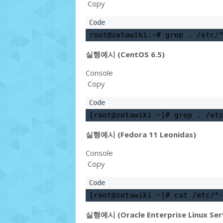
Copy
root@zetawiki:~# 
grep . /etc/
실행예시 (CentOS 6.5)
Console
Copy
[root@zetawiki ~]# 
grep . /et
실행예시 (Fedora 11 Leonidas)
Console
Copy
[root@zetawiki ~]# 
cat /etc/*
실행예시 (Oracle Enterprise Linux Serv