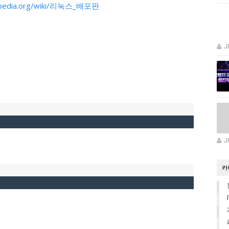
ikipedia.org/wiki/리눅스_배포판
J
J
카