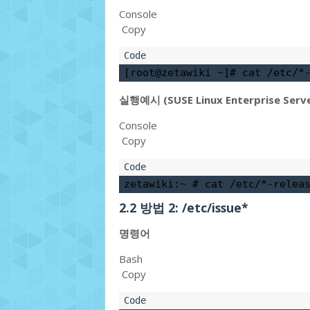
Console
Copy
[root@zetawiki ~]# 
cat /etc/*
실행예시 (SUSE Linux Enterprise Serve
Console
Copy
zetawiki:~ # 
cat /etc/*-relea
2.2
방법 2: /etc/issue*
명령어
Bash
Copy