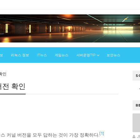
정보
리눅스 정보
IT뉴스
게임뉴스
서버운영TIP
보안뉴스
 확인
S
버전 확인
스
R
[1]
스 커널 버전을 모두 답하는 것이 가장 정확하다.
J