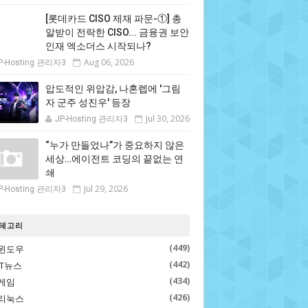
[롯데카드 CISO 제재 파문-①] 총
알받이 전락한 CISO... 금융권 보안
인재 엑소더스 시작되나?
Aug 06, 2026
P-Hosting 관리자3
압도적인 위압감, 나혼렙에 '그림
자 군주 성진우' 등장
Jul 30, 2026
JP-Hosting 관리자3
“누가 만들었나”가 중요하지 않은
세상…에이전트 코딩의 끝없는 연
쇄
Jul 29, 2026
P-Hosting 관리자3
테고리
(449)
윈도우
(442)
IT뉴스
(434)
게임
(426)
리눅스