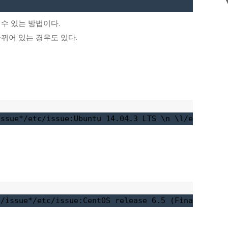
수 있는 방법이다.
뀌어 있는 경우도 있다.
issue*
/etc/issue:Ubuntu 14.04.3 LTS \n \l
/etc/issu
c/issue*
/etc/issue:CentOS release 6.5 (Final)
/etc/