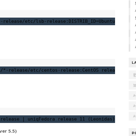
*-release
/etc/lsb-release:DISTRIB_ID=Ubuntu
/etc/ls
L
c/*-release
/etc/centos-release:CentOS release 6.5 
서
-release 
|
 uniq
Fedora release 11 (Leonidas)
er 5.5)
P