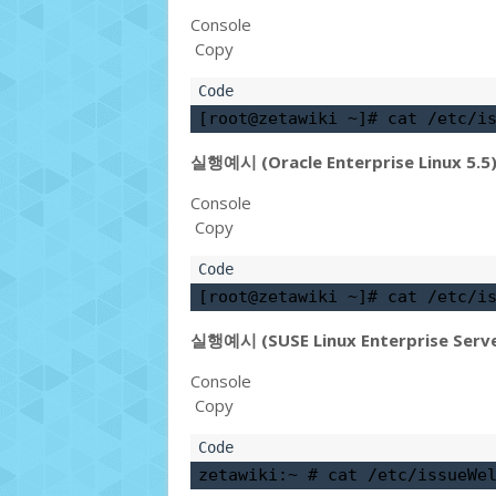
Console
Copy
[root@zetawiki ~]# 
cat /etc/i
실행예시 (Oracle Enterprise Linux 5.5
Console
Copy
[root@zetawiki ~]# 
cat /etc/i
실행예시 (SUSE Linux Enterprise Serve
Console
Copy
zetawiki:~ # 
cat /etc/issue
We