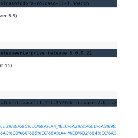
release
fedora-release-11-1.noarch
er 5.5)
release
enterprise-release-5-0.0.22
r 11)
e
sles-release-11.1-1.152
lsb-release-2.0-1.2.18
A6%AC%EB%88%85%EC%8A%A4_%EC%A2%85%EB%A5%98
%AC%EB%88%85%EC%8A%A4_%EB%B2%84%EC%A0