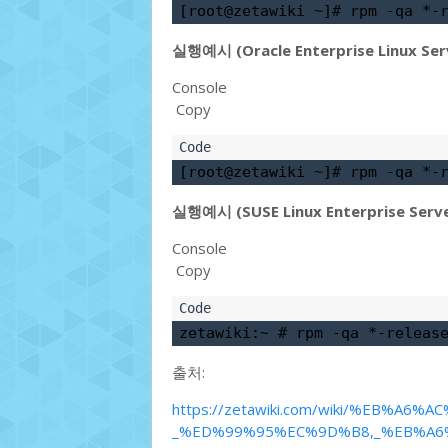
[root@zetawiki ~]# 
rpm -qa *-
실행예시 (Oracle Enterprise Linux Serv
Console
Copy
[root@zetawiki ~]# 
rpm -qa *-
실행예시 (SUSE Linux Enterprise Serve
Console
Copy
zetawiki:~ # 
rpm -qa *-releas
출처:
https://zetawiki.com/wiki/%EB%
_%ED%99%95%EC%9D%B8,_%EB%A6