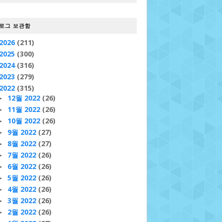
로그 보관함
2026
(211)
erver release 5.5 (Carthage)
Red Hat Enterprise Lin
2025
(300)
2024
(316)
2023
(279)
2022
(315)
12월 2022
(26)
►
11월 2022
(26)
►
10월 2022
(26)
►
ERSION = 11
9월 2022
(27)
PATCHLEVEL = 1
LSB_VERSION="core-2.0-noa
►
8월 2022
(27)
►
7월 2022
(26)
►
6월 2022
(26)
►
5월 2022
(26)
►
4월 2022
(26)
►
3월 2022
(26)
►
2월 2022
(26)
►