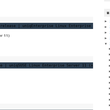
블
►
-release 
|
 uniq
Enterprise Linux Enterprise Linux S
►
►
r 11)
►
▼
se 
|
 uniq
SUSE Linux Enterprise Server 11 (x86_64)
V