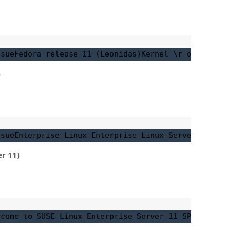
ssue
Fedora release 11 (Leonidas)
Kernel \r on an \m
)
ssue
Enterprise Linux Enterprise Linux Server relea
r 11)
lcome to SUSE Linux Enterprise Server 11 SP1  (x86