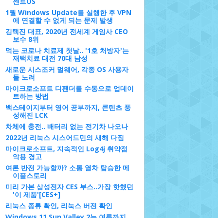
센트OS
1월 Windows Update를 실행한 후 VPN
에 연결할 수 없게 되는 문제 발생
김택진 대표, 2020년 전세계 게임사 CEO
보수 8위
먹는 코로나 치료제 첫날.. '1호 처방자'는
 (\l)
재택치료 대전 70대 남성
새로운 시스조커 멀웨어, 각종 OS 사용자
들 노려
마이크로소프트 디펜더를 수동으로 업데이
트하는 방법
백스테이지부터 영어 공부까지, 콘텐츠 풍
성해진 LCK
차체에 충전.. 배터리 없는 전기차 나오나
se 5.5 (Carthage)
Kernel \r on an \m
2022년 리눅스 시스어드민의 새해 다짐
마이크로소프트, 지속적인 Log4j 취약점
악용 경고
여론 반전 가능할까? 소통 열차 탑승한 메
이플스토리
미리 가본 삼성전자 CES 부스..가장 핫했던
'이 제품'[CES+]
리눅스 종류 확인, 리눅스 버전 확인
_64) - Kernel \r (\l).
Windows 11 Sun Valley 2는 여름까지