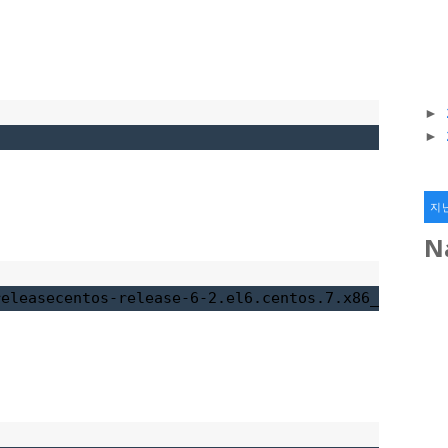
►
►
지
N
release
centos-release-6-2.el6.centos.7.x86_64