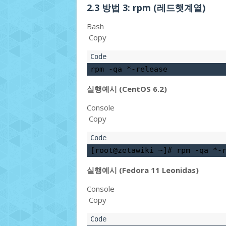
2.3
방법 3: rpm (레드햇계열)
Bash
Copy
rpm -qa *-release
실행예시 (CentOS 6.2)
Console
Copy
[root@zetawiki ~]# 
rpm -qa *-
실행예시 (Fedora 11 Leonidas)
Console
Copy