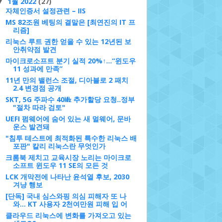
1월 2022
(27)
▼
자체인증서 설정관련 – IIS
MS 82조원 베팅의 결말은 [최연진의 IT 프
리즘]
리눅스 루트 권한 얻을 수 있는 12년된 보
안취약점 발견
마이크로소프트 분기 실적 20%↑…“윈도우
11 성과에 만족”
11년 만의 밸런스 조절, 디아블로 2 패치
2.4 변경점 공개
SKT, 5G 주파수 40㎒ 추가할당 요청..정부
"절차 따라 검토"
e.net:Ubuntu 14.04.3 LTS
UEFI 펌웨어에 숨어 있는 새 멀웨어, 문바
운스 발견돼
"침투 테스트에 최적화된 특수한 리눅스 배
포판" 칼리 리눅스란 무엇인가
크롬북 제치고 교육시장 노리는 마이크로
소프트 윈도우 11 SE의 모든 것
LCK 개막전에 나타난 윤석열 후보, 2030
겨냥 행보
issue:Kernel \r on an \m
/etc/issue.net:CentOS rele
[단독] 국내 심스와핑 의심 피해자 또 나
와... KT 사용자 2천여만원 피해 입 어
클라우드 리눅스에 변화를 가져오고 있는