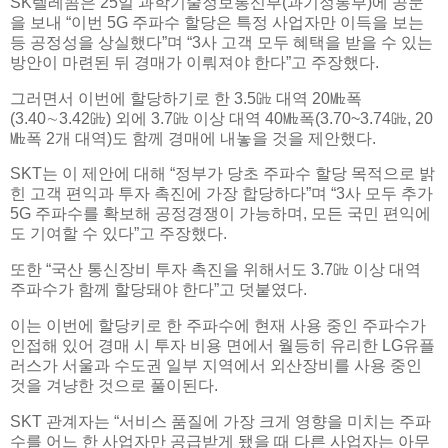
SK텔레콤은 25일 과학기술정보통신부(과기정통부)에 공문
을 보내 “이번 5G 주파수 할당은 특정 사업자만 이득을 보는
등 공정성을 상실했다”며 “3사 고객 모두 혜택을 받을 수 있는
방안이 마련된 뒤 경매가 이뤄져야 한다”고 주장했다.
그러면서 이번에 할당하기로 한 3.5㎓ 대역 20㎒폭
(3.40∼3.42㎓) 외에 3.7㎓ 이상 대역 40㎒폭(3.70~3.74㎓, 20
㎒폭 2개 대역)도 함께 경매에 내놓을 것을 제안했다.
SKT는 이 제안에 대해 “정부가 당초 주파수 할당 목적으로 밝
힌 고객 편익과 투자 촉진에 가장 합당하다”며 “3사 모두 추가
5G 주파수를 확보해 공정경쟁이 가능하며, 모든 국민 편익에
도 기여할 수 있다”고 주장했다.
또한 “국산 통신장비 투자 촉진을 위해서도 3.7㎓ 이상 대역
주파수가 함께 할당돼야 한다”고 덧붙였다.
이는 이번에 할당키로 한 주파수에 현재 사용 중인 주파수가
인접해 있어 경매 시 투자 비용 면에서 월등히 유리한 LG유플
러스가 서울과 수도권 일부 지역에서 외산장비를 사용 중인
것을 겨냥한 것으로 풀이된다.
SKT 관계자는 “서비스 품질에 가장 크게 영향을 미치는 주파
수를 어느 한 사업자만 공급받게 됐을 때 다른 사업자는 아무