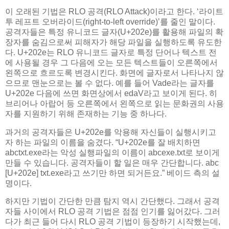
이 오래된 기법은 RLO 공격(RLO Attack)이라고 한다. ‘라이트
투 레프트 오버라이드(right-to-left override)’를 줄인 말이다.
공격자들은 특정 유니코드 글자(U+202e)를 활용해 파일의 확
장자를 숨김으로써 피해자가 해당 파일을 실행하도록 유도한
다. U+202e는 RLO 유니코드 글자로 특정 단어나 텍스트 전
에 사용될 경우 그 다음에 오는 모든 텍스트들이 오른쪽에서
왼쪽으로 흐르도록 변경시킨다. 화면에 글자로서 나타나지 않
으므로 맨눈으로는 볼 수 없다. 예를 들어 Vade라는 글자를
U+202e 다음에 쓰면 화면상에서 edaV라고 보이게 된다. 히
브리어나 아랍어 등 오른쪽에서 왼쪽으로 읽는 문화권의 사용
자를 지원하기 위해 존재하는 기능 중 하나다.
과거의 공격자들은 U+202e를 악용해 자신들이 실행시키고
자 하는 파일의 이름을 숨겼다. “U+202e를 잘 배치하면
abctxt.exe라는 악성 실행파일의 이름이 abcexe.txt로 보이게
만들 수 있습니다. 공격자들이 할 일은 매우 간단합니다. abc
[U+202e] txt.exe라고 쓰기만 하면 되거든요.” 베이드 측의 설
명이다.
하지만 기법이 간단한 만큼 탐지 역시 간단했다. 그래서 공격
자들 사이에서 RLO 공격 기법은 점점 인기를 잃어갔다. 그러
다가 최근 들어 다시 RLO 공격 기법이 등장하기 시작했는데,