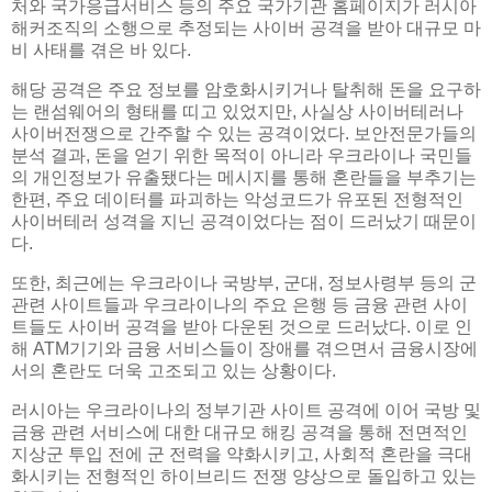
처와 국가응급서비스 등의 주요 국가기관 홈페이지가 러시아
해커조직의 소행으로 추정되는 사이버 공격을 받아 대규모 마
비 사태를 겪은 바 있다.
해당 공격은 주요 정보를 암호화시키거나 탈취해 돈을 요구하
는 랜섬웨어의 형태를 띠고 있었지만, 사실상 사이버테러나
사이버전쟁으로 간주할 수 있는 공격이었다. 보안전문가들의
분석 결과, 돈을 얻기 위한 목적이 아니라 우크라이나 국민들
의 개인정보가 유출됐다는 메시지를 통해 혼란들을 부추기는
한편, 주요 데이터를 파괴하는 악성코드가 유포된 전형적인
사이버테러 성격을 지닌 공격이었다는 점이 드러났기 때문이
다.
또한, 최근에는 우크라이나 국방부, 군대, 정보사령부 등의 군
관련 사이트들과 우크라이나의 주요 은행 등 금융 관련 사이
트들도 사이버 공격을 받아 다운된 것으로 드러났다. 이로 인
해 ATM기기와 금융 서비스들이 장애를 겪으면서 금융시장에
서의 혼란도 더욱 고조되고 있는 상황이다.
러시아는 우크라이나의 정부기관 사이트 공격에 이어 국방 및
금융 관련 서비스에 대한 대규모 해킹 공격을 통해 전면적인
지상군 투입 전에 군 전력을 약화시키고, 사회적 혼란을 극대
화시키는 전형적인 하이브리드 전쟁 양상으로 돌입하고 있는