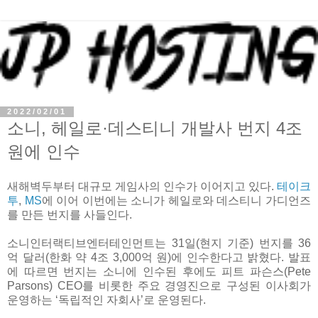
2022/02/01
소니, 헤일로·데스티니 개발사 번지 4조
원에 인수
새해벽두부터 대규모 게임사의 인수가 이어지고 있다.
테이크
투
,
MS
에 이어 이번에는 소니가 헤일로와 데스티니 가디언즈
를 만든 번지를 사들인다.
소니인터랙티브엔터테인먼트는 31일(현지 기준) 번지를 36
억 달러(한화 약 4조 3,000억 원)에 인수한다고 밝혔다. 발표
에 따르면 번지는 소니에 인수된 후에도 피트 파슨스(Pete
Parsons) CEO를 비롯한 주요 경영진으로 구성된 이사회가
운영하는 ‘독립적인 자회사’로 운영된다.