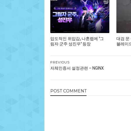
압도적인 위압감, 나혼렙에 '그
대검 문
림자 군주 성진우' 등장
블레이드,
PREVIOUS
자체인증서 설정관련 – NGINX
POST
COMMENT