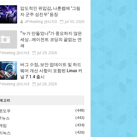
압도적인 위압감, 나혼렙에 '그림
자 군주 성진우' 등장
Jul 30, 2026
JP-Hosting 관리자3
“누가 만들었나”가 중요하지 않은
세상…에이전트 코딩의 끝없는 연
쇄
Jul 29, 2026
P-Hosting 관리자3
버그 수정, 보안 업데이트 및 하드
웨어 개선 사항이 포함된 Linux 커
널 7.1.4 출시
Jul 28, 2026
P-Hosting 관리자3
테고리
(448)
윈도우
(442)
IT뉴스
(434)
게임
(426)
리눅스