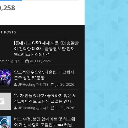
0,258
T POSTS
[롯데카드 CISO 제재 파문-①] 총알받
이 전락한 CISO... 금융권 보안 인재
엑소더스 시작되나?
Aug 06, 2026
Hosting 관리자3
압도적인 위압감, 나혼렙에 '그림자
군주 성진우' 등장
Jul 30, 2026
JP-Hosting 관리자3
“누가 만들었나”가 중요하지 않은 세
상…에이전트 코딩의 끝없는 연쇄
Jul 29, 2026
JP-Hosting 관리자3
버그 수정, 보안 업데이트 및 하드웨
어 개선 사항이 포함된 Linux 커널