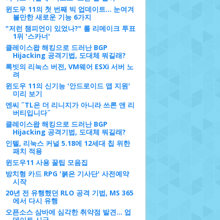
윈도우 11의 첫 번째 빅 업데이트… 눈여겨
볼만한 새로운 기능 6가지
"저런 챔피언이 있었나?" 롤 리메이크 투표
1위 '스카너'
클레이스왑 해킹으로 드러난 BGP
Hijacking 공격기법, 도대체 뭐길래?
록빗의 리눅스 버전, VM웨어 ESXi 서버 노
려
윈도우 11의 신기능 '안드로이드 앱 지원'
미리 보기
엔씨 ˝TL은 더 리니지가 아니라 쓰론 앤 리
버티입니다˝
클레이스왑 해킹으로 드러난 BGP
Hijacking 공격기법, 도대체 뭐길래?
인텔, 리눅스 커널 5.18에 12세대 칩 위한
패치 적용
윈도우11 사용 꿀팁 모음집
방치형 카드 RPG '붉은 기사단' 사전예약
시작
20년 전 유행했던 RLO 공격 기법, MS 365
에서 다시 유행
오픈소스 삼바에 심각한 취약점 발견... 업
데이트 시급