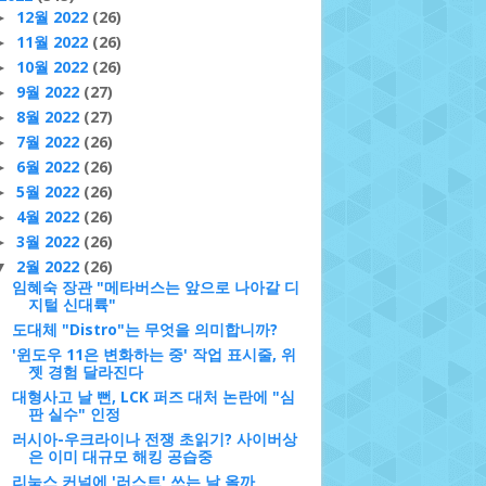
12월 2022
(26)
►
11월 2022
(26)
►
10월 2022
(26)
►
9월 2022
(27)
►
8월 2022
(27)
►
7월 2022
(26)
►
6월 2022
(26)
►
5월 2022
(26)
►
4월 2022
(26)
►
3월 2022
(26)
►
2월 2022
(26)
▼
임혜숙 장관 "메타버스는 앞으로 나아갈 디
지털 신대륙"
도대체 "Distro"는 무엇을 의미합니까?
'윈도우 11은 변화하는 중' 작업 표시줄, 위
젯 경험 달라진다
대형사고 날 뻔, LCK 퍼즈 대처 논란에 "심
판 실수" 인정
러시아-우크라이나 전쟁 초읽기? 사이버상
은 이미 대규모 해킹 공습중
리눅스 커널에 '러스트' 쓰는 날 올까