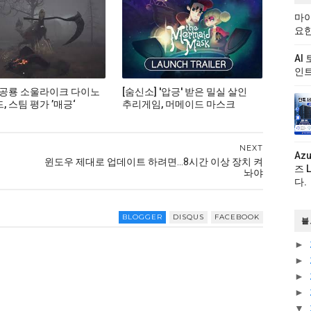
마이
요한
AI
인트
 공룡 소울라이크 다이노
[숨신소] '압긍' 받은 밀실 살인
 스팀 평가 ’매긍‘
추리게임, 머메이드 마스크
NEXT
Az
윈도우 제대로 업데이트 하려면...8시간 이상 장치 켜
즈 
놔야
다.
BLOGGER
DISQUS
FACEBOOK
블
►
►
►
►
▼