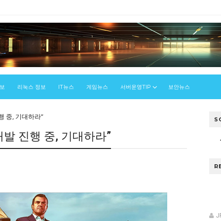
정보
리눅스 정보
IT뉴스
게임뉴스
서버운영TIP
보안뉴스
행 중, 기대하라”
S
개발 진행 중, 기대하라”
R
J