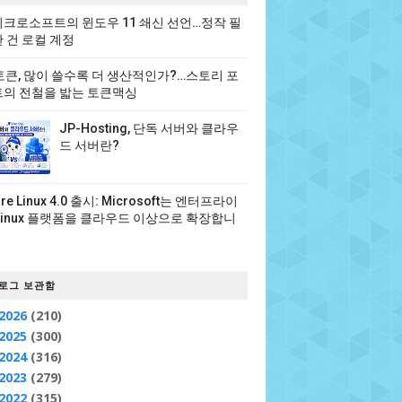
크로소프트의 윈도우 11 쇄신 선언…정작 필
 건 로컬 계정
 토큰, 많이 쓸수록 더 생산적인가?…스토리 포
의 전철을 밟는 토큰맥싱
JP-Hosting, 단독 서버와 클라우
드 서버란?
ure Linux 4.0 출시: Microsoft는 엔터프라이
Linux 플랫폼을 클라우드 이상으로 확장합니
로그 보관함
2026
(210)
2025
(300)
2024
(316)
2023
(279)
2022
(315)