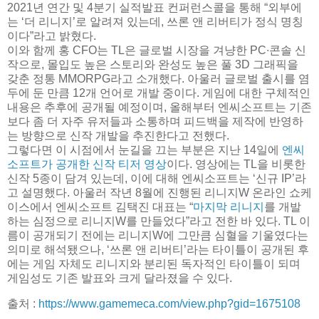
2021년 연간 및 4분기 실적발표 컨퍼런스콜을 통해 “외부에
는 ‘더 리니지’로 알려져 있는데, 쓰론 앤 리버티가 정식 명칭
이다”라고 밝혔다.
이와 함께 홍 CFO는 TL은 글로벌 시장을 겨냥한 PC∙콘솔 신
작으로, 몰입도 높은 스토리와 완성도 높은 풀 3D 그래픽을
갖춘 정통 MMORPG라고 소개했다. 아울러 글로벌 출시를 염
두에 둔 만큼 12개 언어로 개발 중이다. 게임에 대한 구체적인
내용은 추후에 공개될 예정이며, 올해부터 엔씨소프트는 기존
보다 좀 더 자주 유저들과 소통하며 피드백을 제작에 반영하
는 방향으로 신작 개발을 추진한다고 전했다.
그렇다면 이 시점에서 눈길을 끄는 부분은 지난 14일에
엔씨
소프트가 공개한 신작 티저 영상
이다. 영상에는 TL을 비롯한
신작 5종이 담겨 있는데, 이에 대해 엔씨소프트는 ‘신규 IP’라
고 설명했다. 아울러 작년 8월에 진행된 리니지W 온라인 쇼케
이스에서 엔씨소프트 김택진 대표는 “
마지막 리니지
를 개발
하는 심정으로 리니지W를 만들었다”라고 전한 바 있다. TL 이
름이 공개되기 전에는 리니지W에 그만큼 심혈을 기울였다는
의미로 해석됐으나, ‘쓰론 앤 리버티’라는 타이틀이 공개된 후
에는 게임 자체도 리니지와 분리된 독자적인 타이틀이 되며
게임성도 기존 발표와 크게 달라졌을 수 있다.
출처 :
https://www.gamemeca.com/view.php?gid=1675108