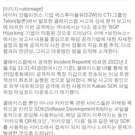
[이미지=utoimage]
데이터 인텔리전스 기업 에스투더블유(S2W)의 CTI 그룹인
Talon(탈론)에서 발표한 클레이스왑 사고의 상세 분석 보고서
에 따르면 이번 공격에는 국내에서는 다소 생소한 ‘BGP
Hijacking’ 기법이 악용된 것으로 드러났다. 이에 <보안뉴스>
에서는 보고서 내용을 중심으로 해당 공격기법에 대한 자세한
설명과 함께 공격자의 사전 준비 정황과 자금 흐름 추적, 다크
웹과의 연관성, 그리고 대응방안 등을 요약해 소개한다.
클레이스왑에서 공개한 Incident Report에 따르면 2022년 2
월 3일 11:31:41경(한국시간 기준), 클레이스왑 UI를 통해 토
큰(암호화폐)이 공격자의 특정 지갑으로 전송되는 이상 트랜
잭션이 최초로 실행된 것으로 알려졌다. 해당 사고의 원인으
로 외부 네트워크망 공격에 의한 사용자의 Kakao SDK 파일
위장 악성코드 다운로드가 제기됐다.
클레이스왑 뿐만 아니라 카카오톡 관련 서비스들은 마케팅 목
적으로 카카오 SDK(Software Development Kit)라는 파일을
동적으로 로딩해 사용하는데, 해당 공격이 이루어지는 동안
‘카카오톡 QR체크인’, ‘카카오맵’, ‘다음’ 등과 같은 해당 SDK
를 사용하는 서비스에서 접속이 되지 않거나 느려지는 문제가
발생한 것으로 드러났다.