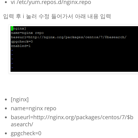
vi /etc/yum.repos.d/nginx.repo
입력 후 i 눌러 수정 들어가서 아래 내용 입력
[nginx]
name=nginx repo
baseurl=http://nginx.org/packages/centos/7/$b
asearch/
gpgcheck=0