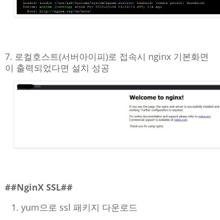
7. 로컬호스트(서버아이피)로 접속시 nginx 기본화면
이 출력되었다면 설치 성공
##NginX SSL##
yum으로 ssl 패키지 다운로드