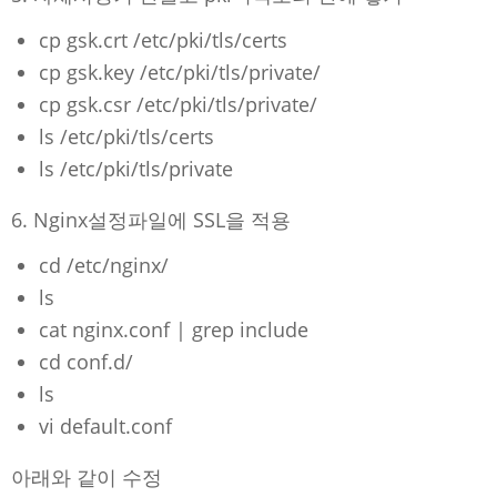
cp gsk.crt /etc/pki/tls/certs
cp gsk.key /etc/pki/tls/private/
cp gsk.csr /etc/pki/tls/private/
ls /etc/pki/tls/certs
ls /etc/pki/tls/private
6. Nginx설정파일에 SSL을 적용
cd /etc/nginx/
ls
cat nginx.conf | grep include
cd conf.d/
ls
vi default.conf
아래와 같이 수정