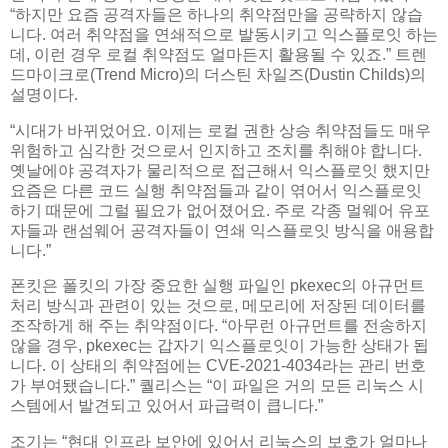
“하지만 요즘 공격자들은 하나의 취약점만을 공략하지 않습
니다. 여러 취약점을 연쇄적으로 발동시키고 익스플로잇 하는
데, 이런 경우 로컬 취약점도 얼마든지 활용될 수 있죠.” 트렌
드마이크로(Trend Micro)의 더스틴 차일즈(Dustin Childs)의
설명이다.
“시대가 바뀌었어요. 이제는 로컬 권한 상승 취약점들도 매우
위험하고 심각한 것으로서 인지하고 조치를 취해야 합니다.
옛날에야 공격자가 물리적으로 접근해서 익스플로잇 했지만
요즘은 다른 코드 실행 취약점들과 같이 엮어서 익스플로잇
하기 때문에 그럴 필요가 없어졌어요. 주로 각종 멀웨어 유포
자들과 랜섬웨어 공격자들이 연쇄 익스플로잇 방식을 애용합
니다.”
폰킷은 폴킷의 가장 중요한 실행 파일인 pkexec의 아규먼트
처리 방식과 관련이 있는 것으로, 메모리에 저장된 데이터를
조작하게 해 주는 취약점이다. “아무런 아규먼트를 전송하지
않을 경우, pkexec는 갑자기 익스플로잇이 가능한 상태가 됩
니다. 이 상태의 취약점에는 CVE-2021-4034라는 관리 번호
가 부여됐습니다.” 퀄리스는 “이 파일은 거의 모든 리눅스 시
스템에서 발견되고 있어서 파급력이 큽니다.”
조기는 “현대 인프라 보안에 있어서 리눅스의 보호가 얼마나