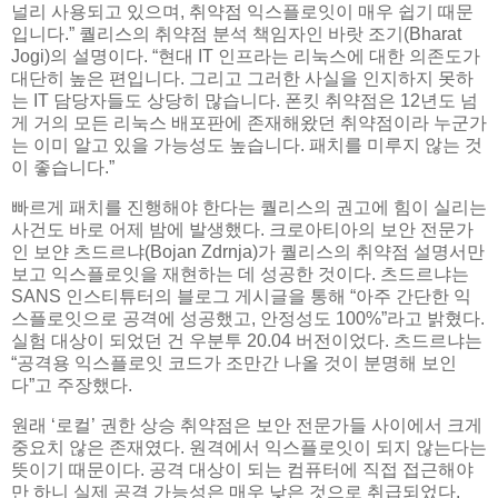
널리 사용되고 있으며, 취약점 익스플로잇이 매우 쉽기 때문
입니다.” 퀄리스의 취약점 분석 책임자인 바랏 조기(Bharat
Jogi)의 설명이다. “현대 IT 인프라는 리눅스에 대한 의존도가
대단히 높은 편입니다. 그리고 그러한 사실을 인지하지 못하
는 IT 담당자들도 상당히 많습니다. 폰킷 취약점은 12년도 넘
게 거의 모든 리눅스 배포판에 존재해왔던 취약점이라 누군가
는 이미 알고 있을 가능성도 높습니다. 패치를 미루지 않는 것
이 좋습니다.”
빠르게 패치를 진행해야 한다는 퀄리스의 권고에 힘이 실리는
사건도 바로 어제 밤에 발생했다. 크로아티아의 보안 전문가
인 보얀 츠드르냐(Bojan Zdrnja)가 퀄리스의 취약점 설명서만
보고 익스플로잇을 재현하는 데 성공한 것이다. 츠드르냐는
SANS 인스티튜터의 블로그 게시글을 통해 “아주 간단한 익
스플로잇으로 공격에 성공했고, 안정성도 100%”라고 밝혔다.
실험 대상이 되었던 건 우분투 20.04 버전이었다. 츠드르냐는
“공격용 익스플로잇 코드가 조만간 나올 것이 분명해 보인
다”고 주장했다.
원래 ‘로컬’ 권한 상승 취약점은 보안 전문가들 사이에서 크게
중요치 않은 존재였다. 원격에서 익스플로잇이 되지 않는다는
뜻이기 때문이다. 공격 대상이 되는 컴퓨터에 직접 접근해야
만 하니 실제 공격 가능성은 매우 낮은 것으로 취급되었다.